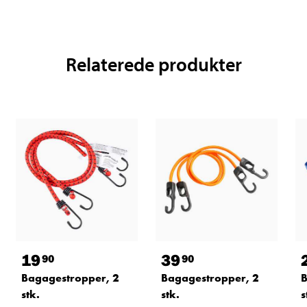
Relaterede produkter
19
39
90
90
Bagagestropper, 2
Bagagestropper, 2
B
stk.
stk.
s