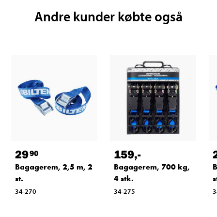
Andre kunder købte også
29
159
,-
90
Bagagerem, 2,5 m, 2
Bagagerem, 700 kg,
B
st.
4 stk.
s
34-270
34-275
3