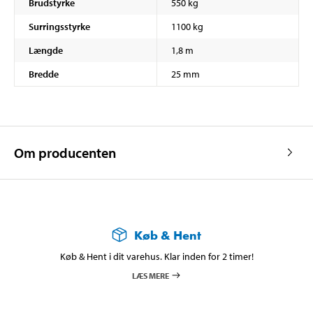
Brudstyrke
550 kg
Surringsstyrke
1100 kg
Længde
1,8 m
Bredde
25 mm
Om producenten
Køb & Hent
Køb & Hent i dit varehus. Klar inden for 2 timer!
LÆS MERE