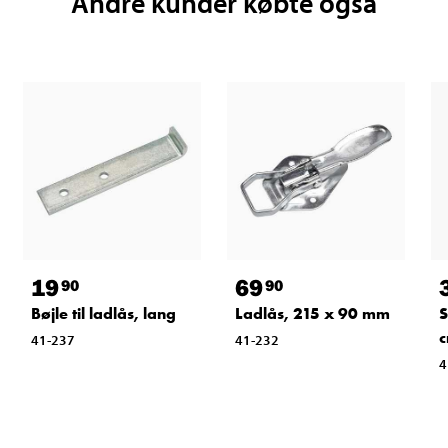
Andre kunder købte også
19
69
90
90
Bøjle til ladlås, lang
Ladlås, 215 x 90 mm
S
41-237
41-232
4