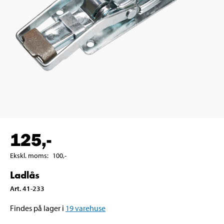
125
,-
Ekskl. moms
:
100
,-
Ladlås
Art
.
41-233
Findes på lager i
19
varehuse