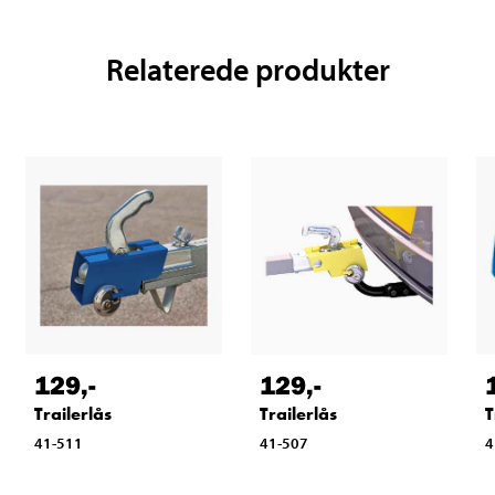
Relaterede produkter
129
,-
129
,-
Trailerlås
Trailerlås
T
41-511
41-507
4