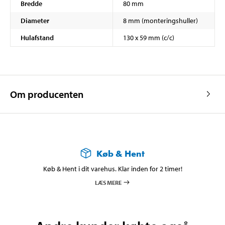
Bredde
80 mm
Diameter
8 mm (monteringshuller)
Hulafstand
130 x 59 mm (c/c)
Om producenten
Køb & Hent
Køb & Hent i dit varehus. Klar inden for 2 timer!
LÆS MERE