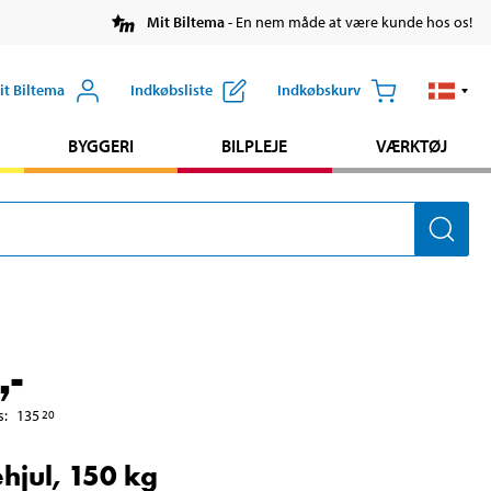
Mit Biltema
- En nem måde at være kunde hos os!
it Biltema
Indkøbsliste
Indkøbskurv
BYGGERI
BILPLEJE
VÆRKTØJ
,-
s
:
135
20
ehjul, 150 kg