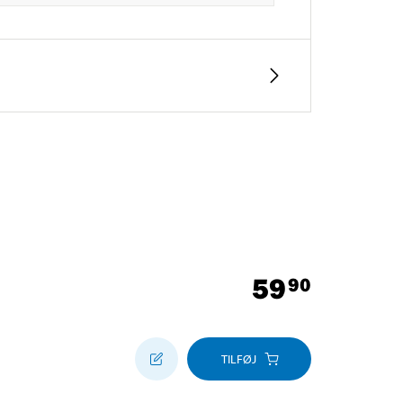
59
90
TILFØJ