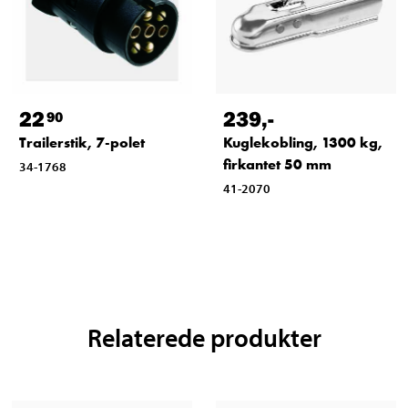
22
239
,-
90
Trailerstik, 7-polet
Kuglekobling, 1300 kg,
firkantet 50 mm
34-1768
41-2070
Relaterede produkter