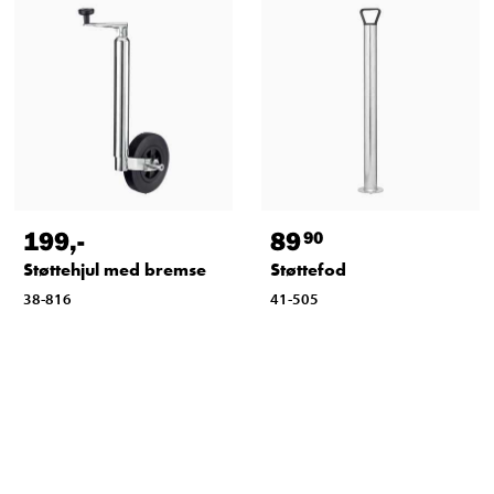
199
,-
89
90
Støttehjul med bremse
Støttefod
38-816
41-505