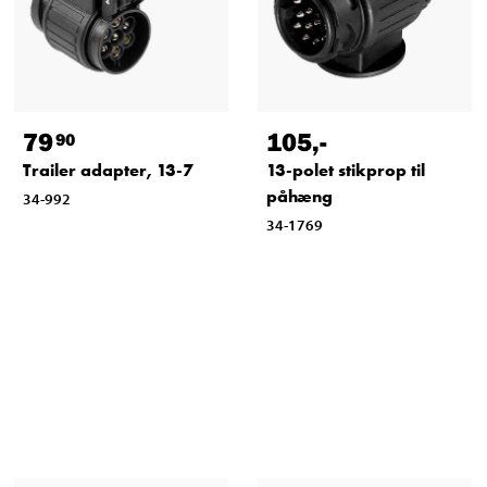
79
105
,-
90
Trailer adapter, 13-7
13-polet stikprop til
påhæng
34-992
34-1769