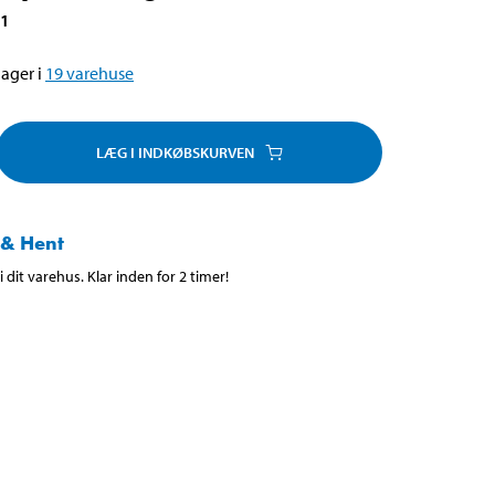
01
ager i
19
varehuse
LÆG I INDKØBSKURVEN
 & Hent
 dit varehus. Klar inden for 2 timer!