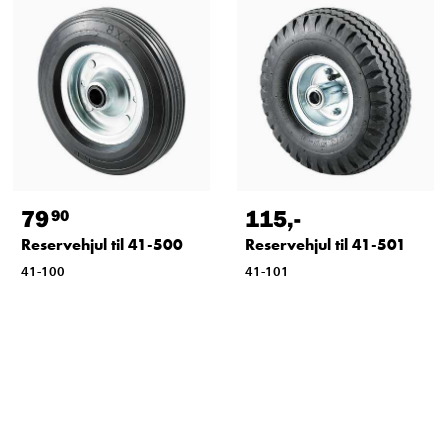
79
115
,-
90
Reservehjul til 41-500
Reservehjul til 41-501
41-100
41-101