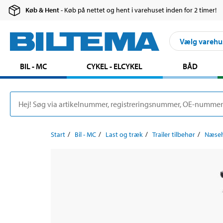
Køb & Hent
- Køb på nettet og hent i varehuset inden for 2 timer!
Vælg varehu
BIL - MC
CYKEL - ELCYKEL
BÅD
Start
Bil - MC
Last og træk
Trailer tilbehør
Næsehj