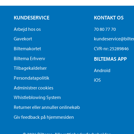
KUNDESERVICE
KONTAKT OS
Arbejd hos os
70 80 77 70
Gavekort
kundeservice@bilt
Biltemakortet
CVR-nr: 25289846
Biltema Erhverv
BILTEMAS APP
Tilbagekaldelser
Android
Persondatapolitik
iOS
Administrer cookies
Whistleblowing System
Returner eller annuller onlinekøb
Giv feedback på hjemmesiden