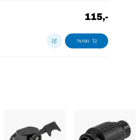
115
,-
TILFØJ