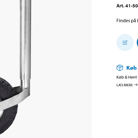
Art
.
41-5
Findes på l
Køb
Køb & Hent i
LÆS MERE