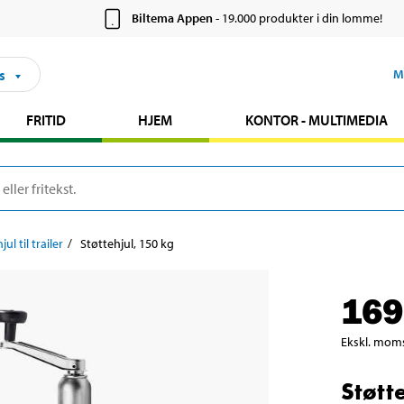
Biltema Appen
- 19.000 produkter i din lomme!
s
M
FRITID
HJEM
KONTOR - MULTIMEDIA
ul til trailer
Støttehjul, 150 kg
169
Ekskl. mom
Støtt