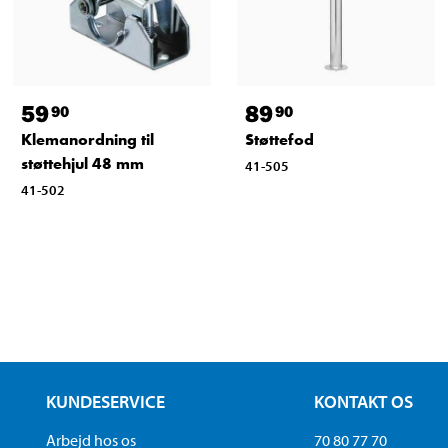
59
89
90
90
Klemanordning til
Støttefod
støttehjul 48 mm
41-505
41-502
KUNDESERVICE
KONTAKT OS
Arbejd hos os
70 80 77 70