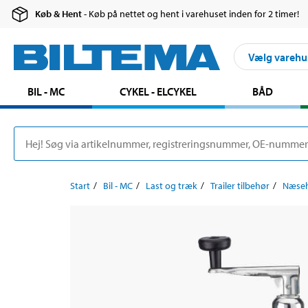
Køb & Hent
- Køb på nettet og hent i varehuset inden for 2 timer!
Vælg varehu
BIL - MC
CYKEL - ELCYKEL
BÅD
Start
Bil - MC
Last og træk
Trailer tilbehør
Næsehj