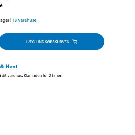
16
ager i
19
varehuse
LÆG I INDKØBSKURVEN
 & Hent
 dit varehus. Klar inden for 2 timer!