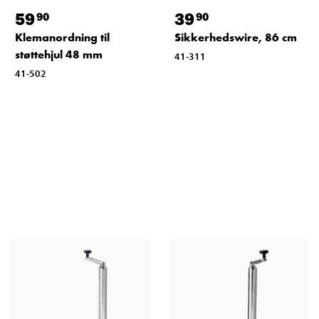
59
39
90
90
Klemanordning til
Sikkerhedswire, 86 cm
støttehjul 48 mm
41-311
41-502