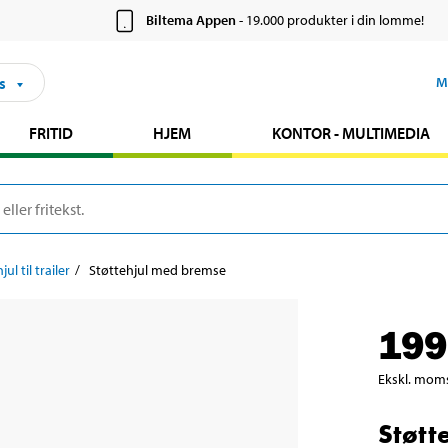
Biltema Appen
- 19.000 produkter i din lomme!
s
M
FRITID
HJEM
KONTOR - MULTIMEDIA
ul til trailer
Støttehjul med bremse
199
Ekskl. mom
Støtt