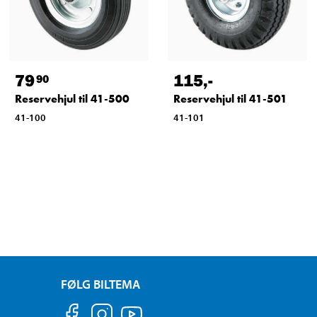
79
115
,-
90
Reservehjul til 41-500
Reservehjul til 41-501
41-100
41-101
FØLG BILTEMA