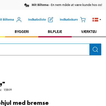
Mit Biltema
- En nem måde at være kunde hos os!
it Biltema
Indkøbsliste
Indkøbskurv
BYGGERI
BILPLEJE
VÆRKTØJ
,-
s
:
159
20
ehjul med bremse