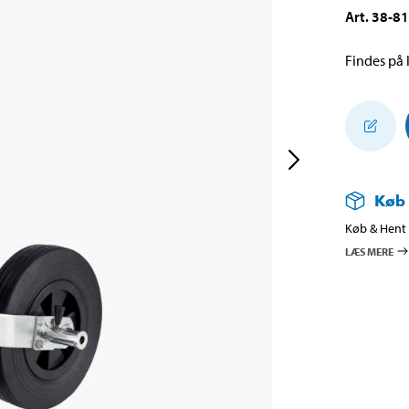
Art
.
38-8
Findes på l
Køb
Køb & Hent i
LÆS MERE