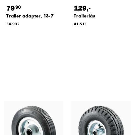
79
129
,-
90
Trailer adapter, 13-7
Trailerlås
34-992
41-511