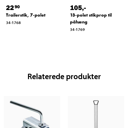
22
105
,-
90
Trailerstik, 7-polet
13-polet stikprop til
påhæng
34-1768
34-1769
Relaterede produkter