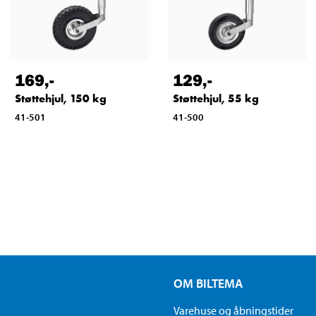
169
,-
129
,-
Støttehjul, 150 kg
Støttehjul, 55 kg
41-501
41-500
OM BILTEMA
Varehuse og åbningstider