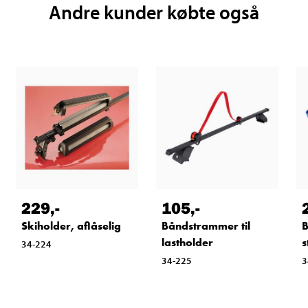
Andre kunder købte også
229
,-
105
,-
Skiholder, aflåselig
Båndstrammer til
B
lastholder
s
34-224
34-225
3