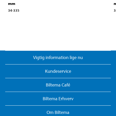
mm
34-335
3
Vigtig information lige nu
Kundeservice
Biltema Café
Biltema Erhverv
Om Biltema