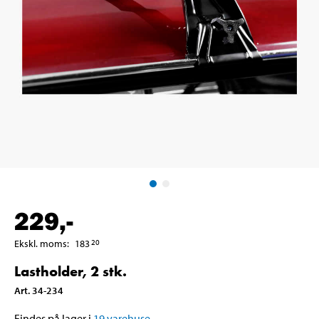
229
,-
Ekskl. moms
:
183
20
Lastholder, 2 stk.
Art
.
34-234
Findes på lager i
19
varehuse