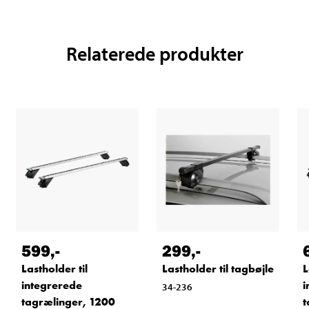
Relaterede produkter
599
,-
299
,-
Lastholder til
Lastholder til tagbøjle
L
integrerede
i
34-236
tagrælinger, 1200
t