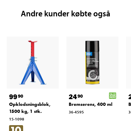
Andre kunder købte også
99
24
90
90
Opklodsningsblok,
Bremserens, 400 ml
B
1500 kg, 1 stk.
36-4595
3
15-1098