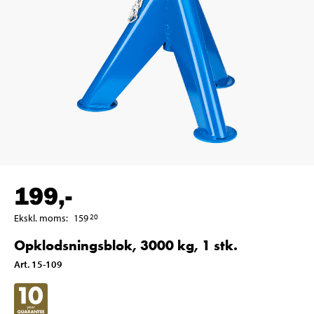
199
,-
Ekskl. moms
:
159
20
Opklodsningsblok, 3000 kg, 1 stk.
Art
.
15-109