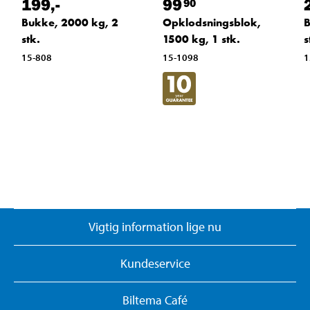
199
,-
99
90
Bukke, 2000 kg, 2
Opklodsningsblok,
B
stk.
1500 kg, 1 stk.
s
15-808
15-1098
1
Vigtig information lige nu
Kundeservice
Biltema Café