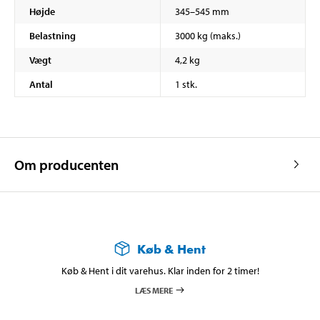
Højde
345–545 mm
Belastning
3000 kg (maks.)
Vægt
4,2 kg
Antal
1 stk.
Om producenten
Køb & Hent
Køb & Hent i dit varehus. Klar inden for 2 timer!
LÆS MERE