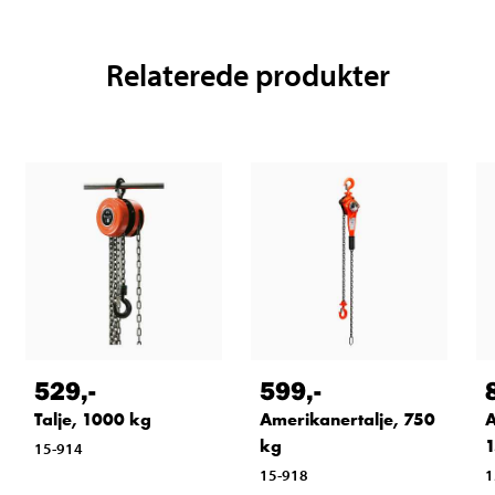
Relaterede produkter
529
,-
599
,-
Talje, 1000 kg
Amerikanertalje, 750
A
kg
1
15-914
15-918
1