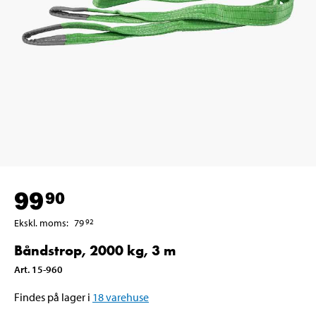
99
90
Ekskl. moms
:
79
92
Båndstrop, 2000 kg, 3 m
Art
.
15-960
Findes på lager i
18
varehuse