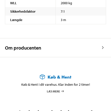
WLL
2000 kg
Sikkerhedsfaktor
7:1
Længde
3 m
Om producenten
Køb & Hent
Køb & Hent i dit varehus. Klar inden for 2 timer!
LÆS MERE