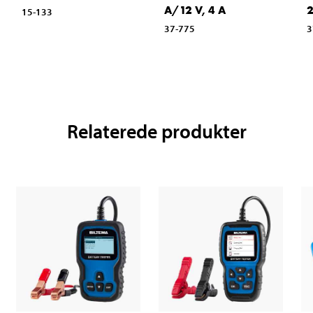
A/12 V, 4 A
2
15-133
37-775
3
Relaterede produkter