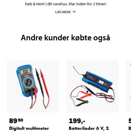
Køb & Hent i dit varehus. Klar inden for 2 timer!
LÆS MERE
Andre kunder købte også
89
199
,-
90
Digitalt multimeter
Batterilader 6 V, 2
B