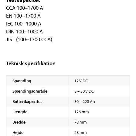
CCA 100–1700 A
EN 100~1700 A
IEC 100~1000 A
DIN 100~1000 A
JIS# (100~1700 CCA)
Teknisk specifikation
Spænding
12 V DC
Spændingsområde
8 – 30 V DC
Batterikapacitet
30 – 220 Ah
Længde
126 mm
Bredde
78 mm
Højde
28 mm