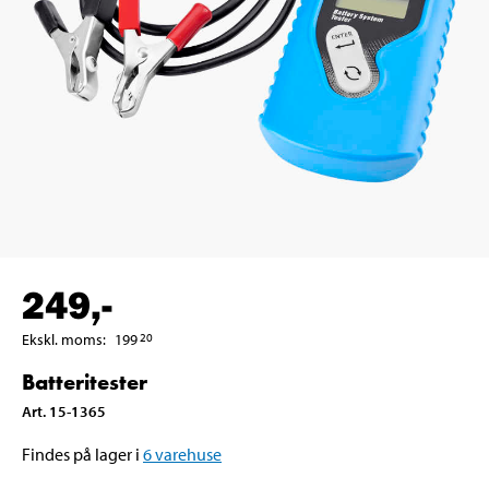
249
,-
Ekskl. moms
:
199
20
Batteritester
Art
.
15-1365
Findes på lager i
6
varehuse