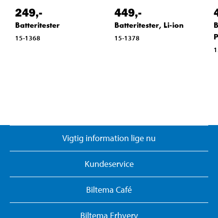
249
,-
449
,-
Batteritester
Batteritester, Li-ion
B
P
15-1368
15-1378
1
Vigtig information lige nu
Kundeservice
Biltema Café
Biltema Erhverv