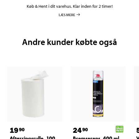
Køb & Hent i dit varehus. Klar inden for 2 timer!
LÆS MERE
Andre kunder købte også
19
24
90
90
Aftørringsrulle, 100
Bremserens, 400 ml
V