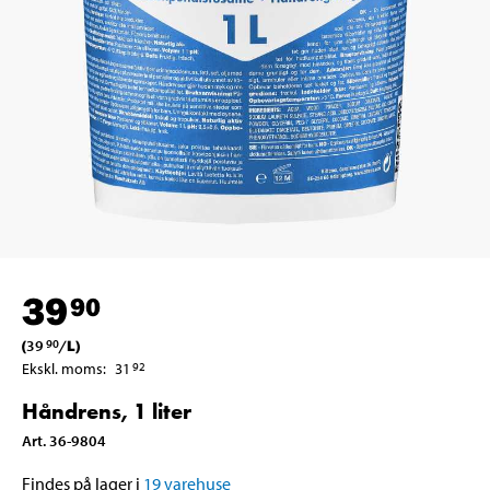
39
90
(
39
/
L
)
90
Ekskl. moms
:
31
92
Håndrens, 1 liter
Art
.
36-9804
Findes på lager i
19
varehuse