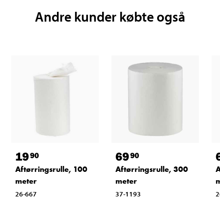
Andre kunder købte også
19
69
90
90
Aftørringsrulle, 100
Aftørringsrulle, 300
A
meter
meter
m
26-667
37-1193
2