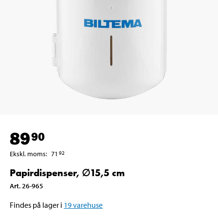
89
90
Ekskl. moms
:
71
92
Papirdispenser, ∅15,5 cm
Art
.
26-965
Findes på lager i
19
varehuse