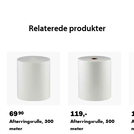
Relaterede produkter
69
119
,-
90
Aftørringsrulle, 300
Aftørringsrulle, 500
A
meter
meter
m