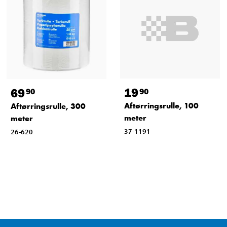
19
69
90
90
Aftørringsrulle, 100
Aftørringsrulle, 300
meter
meter
37-1191
26-620