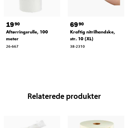
19
69
90
90
Aftørringsrulle, 100
Kraftig nitrilhandske,
meter
str. 10 (XL)
26-667
38-2310
Relaterede produkter