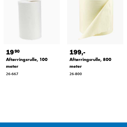
19
199
,-
90
Aftørringsrulle, 100
Aftørringsrulle, 800
meter
meter
26-667
26-800