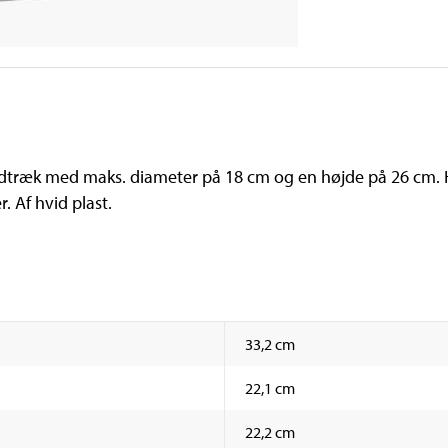
udtræk med maks. diameter på 18 cm og en højde på 26 cm. H
 Af hvid plast.
33,2 cm
22,1 cm
22,2 cm