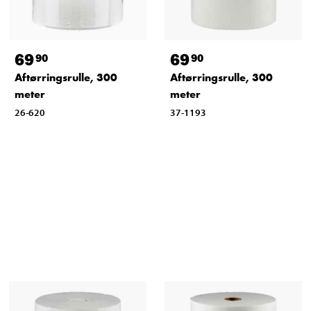
69
69
90
90
Aftørringsrulle, 300
Aftørringsrulle, 300
meter
meter
26-620
37-1193