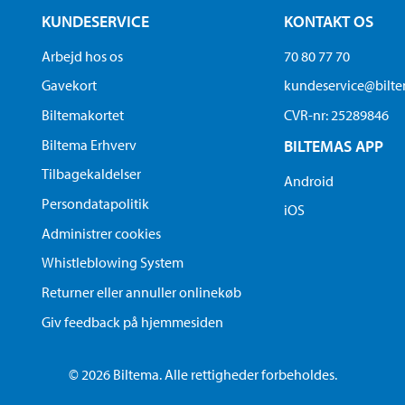
KUNDESERVICE
KONTAKT OS
Arbejd hos os
70 80 77 70
Gavekort
kundeservice@bilt
Biltemakortet
CVR-nr: 25289846
Biltema Erhverv
BILTEMAS APP
Tilbagekaldelser
Android
Persondatapolitik
iOS
Administrer cookies
Whistleblowing System
Returner eller annuller onlinekøb
Giv feedback på hjemmesiden
© 2026 Biltema. Alle rettigheder forbeholdes.