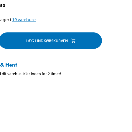
650
ager i
19
varehuse
LÆG I INDKØBSKURVEN
 & Hent
 dit varehus. Klar inden for 2 timer!