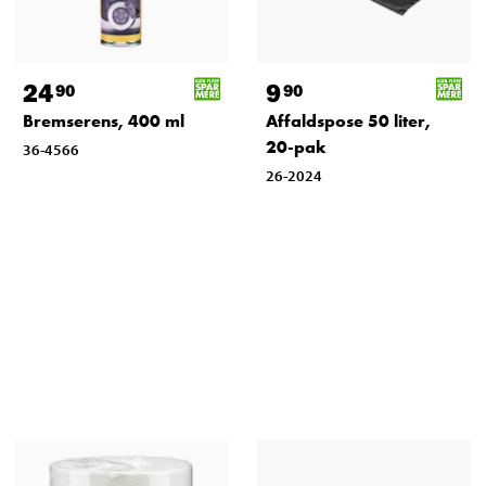
24
9
90
90
Bremserens, 400 ml
Affaldspose 50 liter,
20-pak
36-4566
26-2024