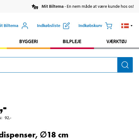
Mit Biltema
- En nem måde at være kunde hos os!
it Biltema
Indkøbsliste
Indkøbskurv
BYGGERI
BILPLEJE
VÆRKTØJ
,-
s
:
92
,-
dispenser, ∅18 cm