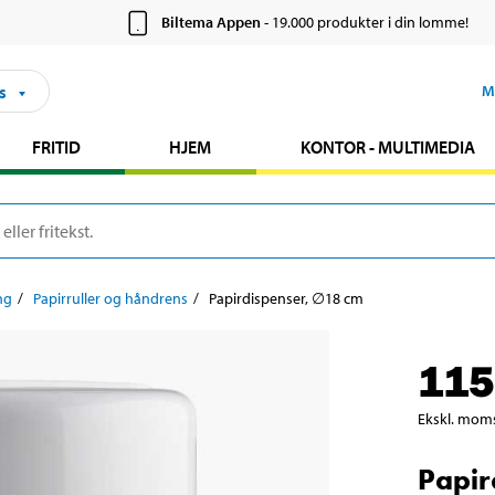
Biltema Appen
- 19.000 produkter i din lomme!
s
M
FRITID
HJEM
KONTOR - MULTIMEDIA
ng
Papirruller og håndrens
Papirdispenser, ∅18 cm
115
Ekskl. mom
Papir