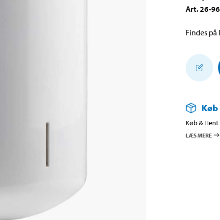
Art
.
26-9
Findes på l
Køb
Køb & Hent i
LÆS MERE