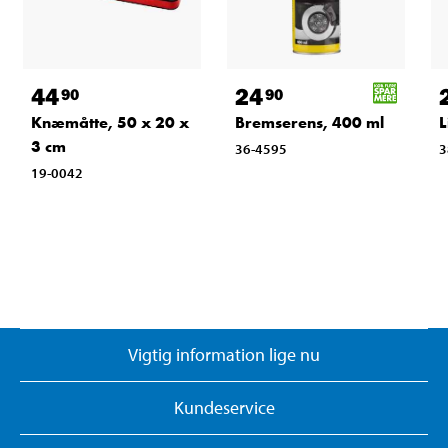
44
24
90
90
Knæmåtte, 50 x 20 x
Bremserens, 400 ml
L
3 cm
36-4595
3
19-0042
Vigtig information lige nu
Kundeservice