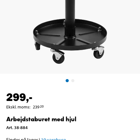
299
,-
Ekskl. moms
:
239
20
Arbejdstaburet med hjul
Art
.
38-884
Findes på lager i
19
varehuse