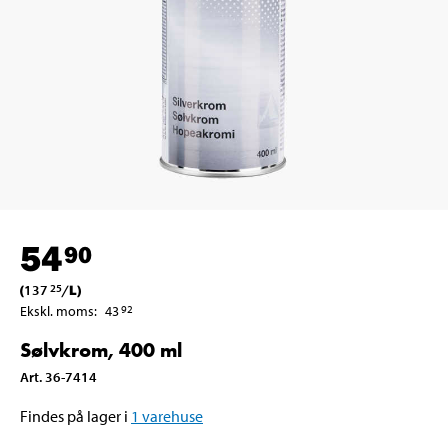
54
90
(
137
/
L
)
25
Ekskl. moms
:
43
92
Sølvkrom, 400 ml
Art
.
36-7414
Findes på lager i
1
varehuse