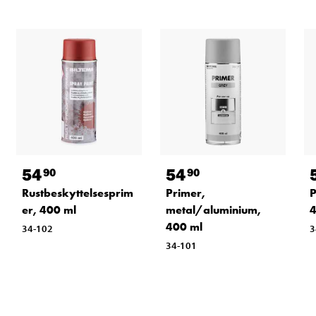
54
54
90
90
Rustbeskyttelsesprim
Primer,
P
er, 400 ml
metal/aluminium,
4
400 ml
34-102
3
34-101