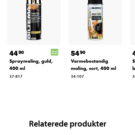
44
54
90
90
Spraymaling, guld,
Varmebestandig
S
400 ml
maling, sort, 400 ml
b
37-817
34-107
3
Relaterede produkter