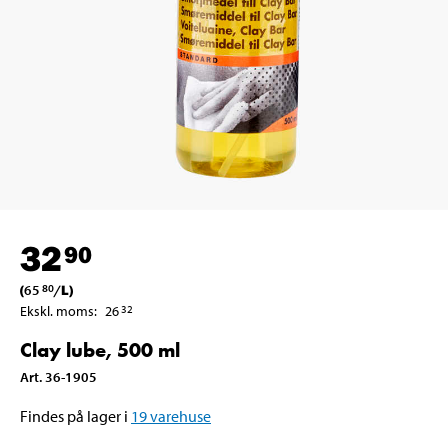
32
90
(
65
/
L
)
80
Ekskl. moms
:
26
32
Clay lube, 500 ml
Art
.
36-1905
Findes på lager i
19
varehuse