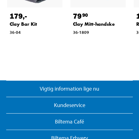
179
,-
79
90
Clay Bar Kit
Clay Mitt-handske
R
36-04
36-1809
3
Vigtig information lige nu
Kundeservice
Biltema Café
Biltema Erhverv