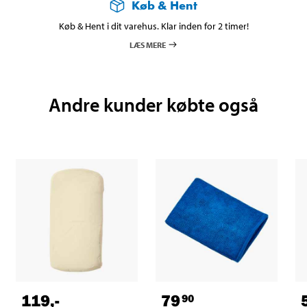
Køb & Hent
Køb & Hent i dit varehus. Klar inden for 2 timer!
LÆS MERE
Andre kunder købte også
119
,-
79
90