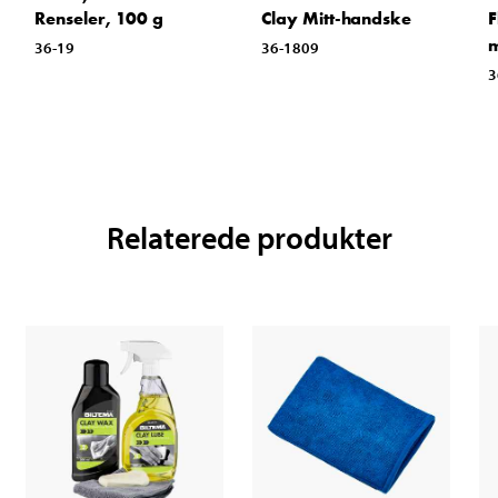
Renseler, 100 g
Clay Mitt-handske
F
m
36-19
36-1809
3
Relaterede produkter