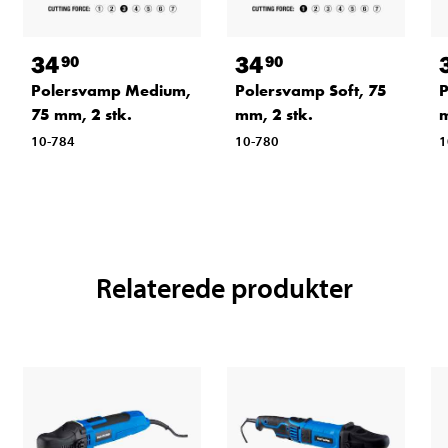
34
34
90
90
Polersvamp Medium,
Polersvamp Soft, 75
P
75 mm, 2 stk.
mm, 2 stk.
m
10-784
10-780
1
Relaterede produkter