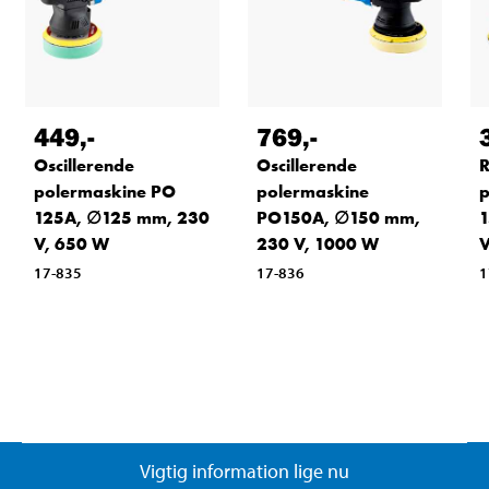
449
,-
769
,-
Oscillerende
Oscillerende
R
polermaskine PO
polermaskine
p
125A, ∅125 mm, 230
PO150A, ∅150 mm,
1
V, 650 W
230 V, 1000 W
V
17-835
17-836
1
Vigtig information lige nu