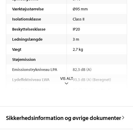
Værktøjsstørrelse
Ø95 mm
Isolationsklasse
Class II
Beskyttelsesklasse
IP20
Ledningslængde
3 m
Vægt
2,7 kg
Støjemission
Emissionstrykniveau LPA
82,3 dB (A)
VIS ALT
Lydeffektniveau LWA
93,3 dB (A) (Beregnet)
Lydeffektniveau LWA
96 dB (A) (Garanteret)
Vibrationer
Vibrationer
6,713 m/s²
Sikkerhedsinformation og øvrige dokumenter