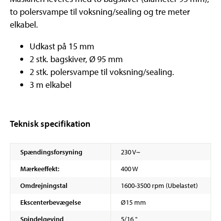
to polersvampe til voksning/sealing og tre meter
elkabel.
Udkast på 15 mm
2 stk. bagskiver, Ø 95 mm
2 stk. polersvampe til voksning/sealing.
3 m elkabel
Teknisk specifikation
Spændingsforsyning
230 V~
Mærkeeffekt:
400 W
Omdrejningstal
1600-3500 rpm (Ubelastet)
Ekscenterbevægelse
Ø15 mm
Spindelgevind
5/16 "