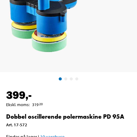
399
,-
Ekskl. moms
:
319
20
Dobbel oscillerende polermaskine PD 95A
Art
.
17-572
Findes på lager i
10
varehuse