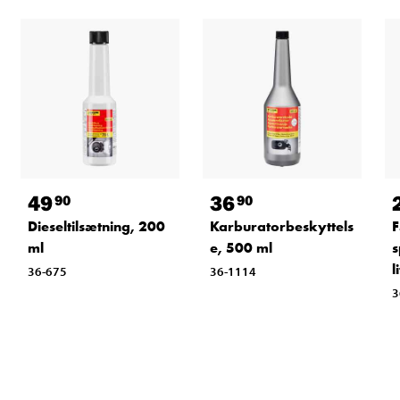
49
36
90
90
Dieseltilsætning, 200
Karburatorbeskyttels
F
ml
e, 500 ml
s
l
36-675
36-1114
3