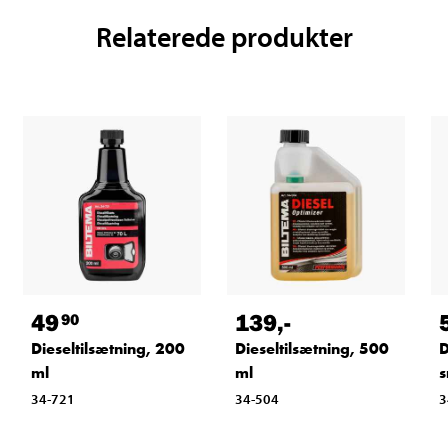
Relaterede produkter
49
139
,-
90
Dieseltilsætning, 200
Dieseltilsætning, 500
D
ml
ml
s
34-721
34-504
3