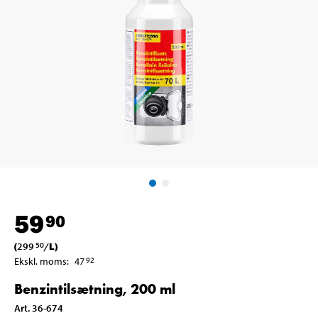
59
90
(
299
/
L
)
50
Ekskl. moms
:
47
92
Benzintilsætning, 200 ml
Art
.
36-674