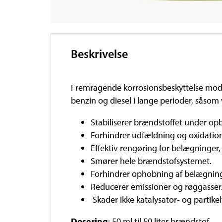
Beskrivelse
Fremragende korrosionsbeskyttelse mod fu
benzin og diesel i lange perioder, såsom
Stabiliserer brændstoffet under op
Forhindrer udfældning og oxidatio
Effektiv rengøring for belægninger,
Smører hele brændstofsystemet.
Forhindrer ophobning af belægning
Reducerer emissioner og røggasser
Skader ikke katalysator- og partikelf
Dosering
: 50 ml til 50 liter brændstof.