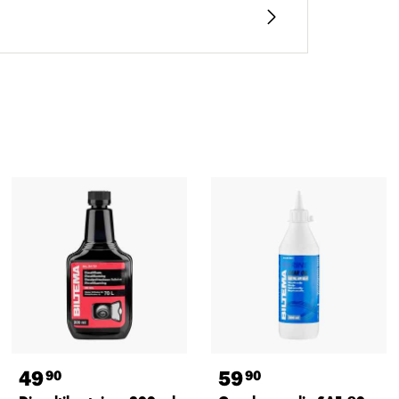
49
59
90
90