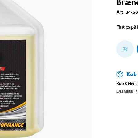
Brænd
Art
.
34-5
Findes på l
Køb
Køb & Hent i
LÆS MERE