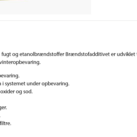
gt og etanolbrændstoffer Brændstofadditivet er udviklet til
 vinteropbevaring.
bevaring.
n i systemet under opbevaring.
 oxider og sod.
er.
.
iltre.