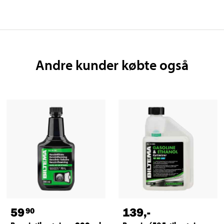
Andre kunder købte også
59
139
,-
90