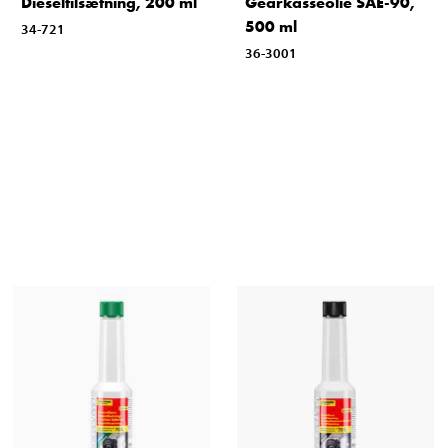
Dieseltilsætning, 200 ml
Gearkasseolie SAE-90,
500 ml
34-721
36-3001