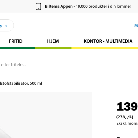
Biltema Appen
- 19.000 produkter i din lomme!
s
M
FRITID
HJEM
KONTOR - MULTIMEDIA
tofstabilisator, 500 ml
139
(
278
,-
/
L
)
Ekskl. mom