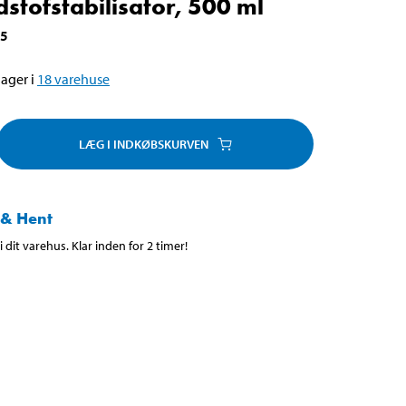
stofstabilisator, 500 ml
05
ager i
18
varehuse
LÆG I INDKØBSKURVEN
 & Hent
 dit varehus. Klar inden for 2 timer!