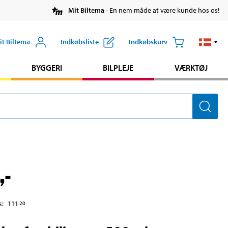
Mit Biltema
- En nem måde at være kunde hos os!
it Biltema
Indkøbsliste
Indkøbskurv
BYGGERI
BILPLEJE
VÆRKTØJ
,-
s
:
111
20