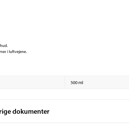
 hud.
er i luftvejene.
500 ml
vrige dokumenter