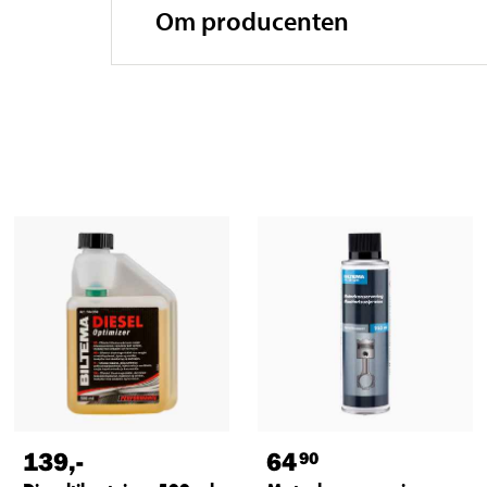
Om producenten
139
,-
64
90