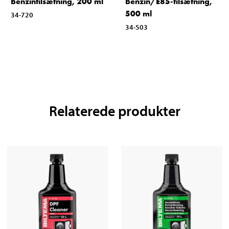
Benzintilsætning, 200 ml
Benzin/E85-tilsætning,
500 ml
34-720
34-503
Relaterede produkter