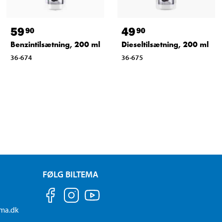
59
49
90
90
Benzintilsætning, 200 ml
Dieseltilsætning, 200 ml
36-674
36-675
FØLG BILTEMA
ema.dk