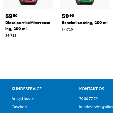
59
59
90
90
Dieselpartikelfilterrensn
Benzintilsætning, 200 ml
ing, 200 ml
34-720
34-722
KUNDESERVICE
KONTAKT OS
Arbejd hos os
70 80 77 70
Gavekort
kundeservice@bilt