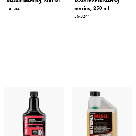
Dieseltilsætning, 500 ml
Motorkonservering
marine, 250 ml
34-504
36-3241