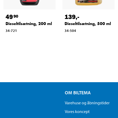
49
139
,-
90
Dieseltilsætning, 200 ml
Dieseltilsætning, 500 ml
34-721
34-504
OM BILTEMA
Varehuse og åbningstider
Vores koncept