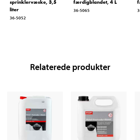
sprinklervæske, 3,5
færdigblandet, 4 L
f
liter
36-5065
3
36-5052
Relaterede produkter