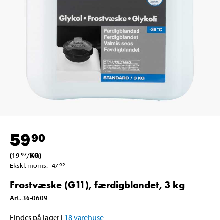
59
90
(
19
/
KG
)
97
Ekskl. moms
:
47
92
Frostvæske (G11), færdigblandet, 3 kg
Art
.
36-0609
Findes på lager i
18
varehuse