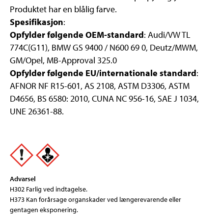
Produktet har en blålig farve.
Spesifikasjon
:
Opfylder følgende OEM-standard
: Audi/VW TL
774C(G11), BMW GS 9400 / N600 69 0, Deutz/MWM,
GM/Opel, MB-Approval 325.0
Opfylder følgende EU/internationale standard
:
AFNOR NF R15-601, AS 2108, ASTM D3306, ASTM
D4656, BS 6580: 2010, CUNA NC 956-16, SAE J 1034,
UNE 26361-88.
Advarsel
H302 Farlig ved indtagelse.
H373 Kan forårsage organskader ved længerevarende eller
gentagen eksponering.