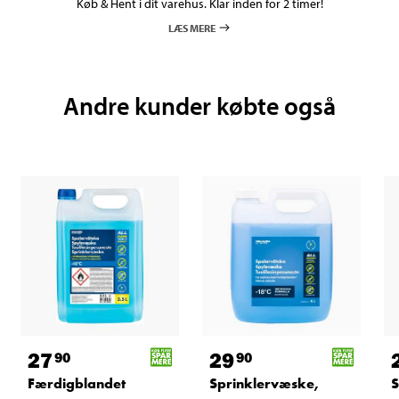
Køb & Hent i dit varehus. Klar inden for 2 timer!
LÆS MERE
Andre kunder købte også
27
29
90
90
Færdigblandet
Sprinklervæske,
S