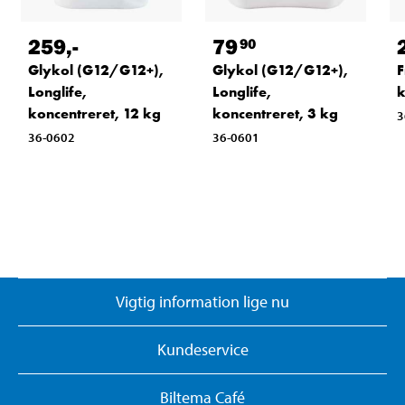
259
,-
79
90
Glykol (G12/G12+),
Glykol (G12/G12+),
F
Longlife,
Longlife,
k
koncentreret, 12 kg
koncentreret, 3 kg
3
36-0602
36-0601
Vigtig information lige nu
Kundeservice
Biltema Café