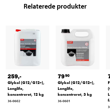
Relaterede produkter
259
,-
79
90
Glykol (G12/G12+),
Glykol (G12/G12+),
F
Longlife,
Longlife,
(
koncentreret, 12 kg
koncentreret, 3 kg
L
f
36-0602
36-0601
3