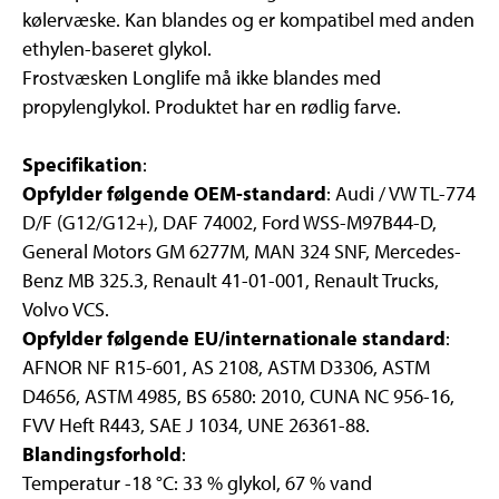
kølervæske. Kan blandes og er kompatibel med anden
ethylen-baseret glykol.
Frostvæsken Longlife må ikke blandes med
propylenglykol. Produktet har en rødlig farve.
Specifikation
:
Opfylder følgende OEM-standard
: Audi / VW TL-774
D/F (G12/G12+), DAF 74002, Ford WSS-M97B44-D,
General Motors GM 6277M, MAN 324 SNF, Mercedes-
Benz MB 325.3, Renault 41-01-001, Renault Trucks,
Volvo VCS.
Opfylder følgende EU/internationale standard
:
AFNOR NF R15-601, AS 2108, ASTM D3306, ASTM
D4656, ASTM 4985, BS 6580: 2010, CUNA NC 956-16,
FVV Heft R443, SAE J 1034, UNE 26361-88.
Blandingsforhold
:
Temperatur -18 °C: 33 % glykol, 67 % vand