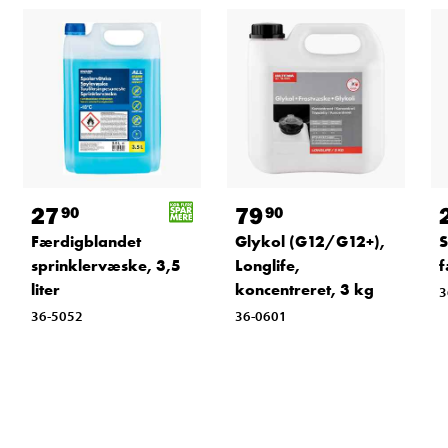
27
79
90
90
Færdigblandet
Glykol (G12/G12+),
S
sprinklervæske, 3,5
Longlife,
f
liter
koncentreret, 3 kg
3
36-5052
36-0601