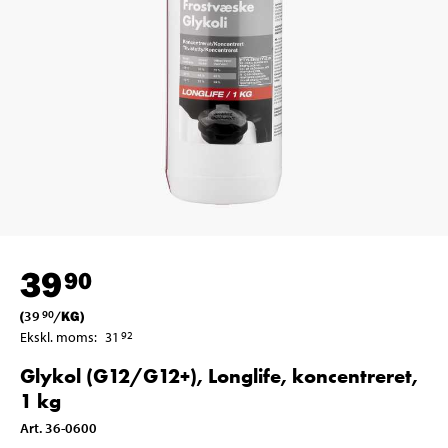
39
90
(
39
/
KG
)
90
Ekskl. moms
:
31
92
Glykol (G12/G12+), Longlife, koncentreret,
1 kg
Art
.
36-0600