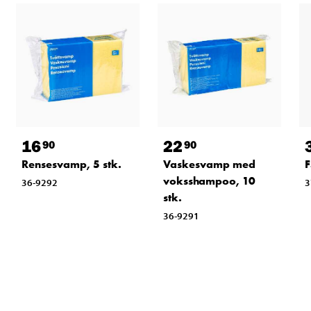
16
22
90
90
Rensesvamp, 5 stk.
Vaskesvamp med
F
voksshampoo, 10
36-9292
3
stk.
36-9291