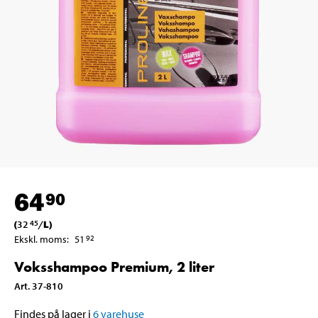
64
90
(
32
/
L
)
45
Ekskl. moms
:
51
92
Voksshampoo Premium, 2 liter
Art
.
37-810
Findes på lager i
6
varehuse