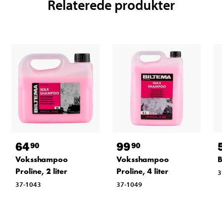
Relaterede produkter
64
99
90
90
Voksshampoo
Voksshampoo
B
Proline, 2 liter
Proline, 4 liter
3
37-1043
37-1049