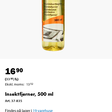
16
90
(
33
/
L
)
80
Ekskl. moms
:
13
52
Insektfjerner, 500 ml
Art
.
37-835
Findes på lager i
19
varehuse