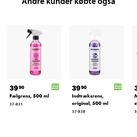
Andre kunder købte også
39
39
90
90
Fælgrens, 500 ml
Indtræksrens,
M
original, 500 ml
s
37-831
37-838
3