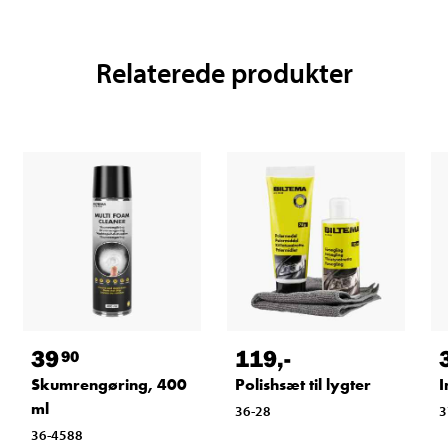
Relaterede produkter
39
119
,-
90
Skumrengøring, 400
Polishsæt til lygter
I
ml
36-28
3
36-4588