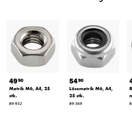
49
54
90
90
Møtrik M6, A4, 25
Låsemøtrik M6, A4,
R
stk.
25 stk.
m
89-932
89-369
8