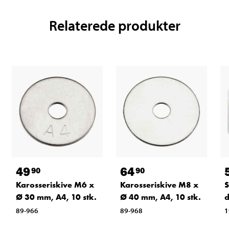
Relaterede produkter
49
64
90
90
Karosseriskive M6 x
Karosseriskive M8 x
S
Ø 30 mm, A4, 10 stk.
Ø 40 mm, A4, 10 stk.
d
89-966
89-968
1