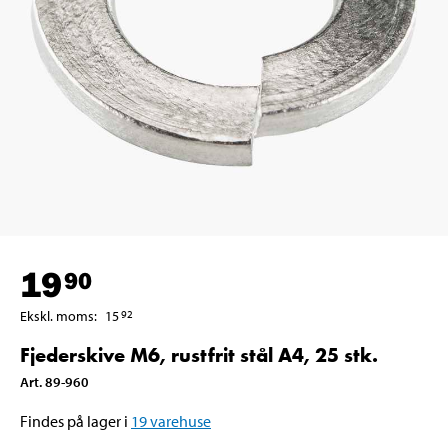
19
90
Ekskl. moms
:
15
92
Fjederskive M6, rustfrit stål A4, 25 stk.
Art
.
89-960
Findes på lager i
19
varehuse