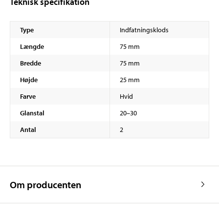
Teknisk specifikation
Type
Indfatningsklods
Længde
75 mm
Bredde
75 mm
Højde
25 mm
Farve
Hvid
Glanstal
20–30
Antal
2
Om producenten