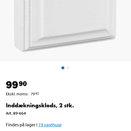
99
90
Ekskl. moms
:
79
92
Inddækningsklods, 2 stk.
Art
.
89-664
Findes på lager i
19
varehuse