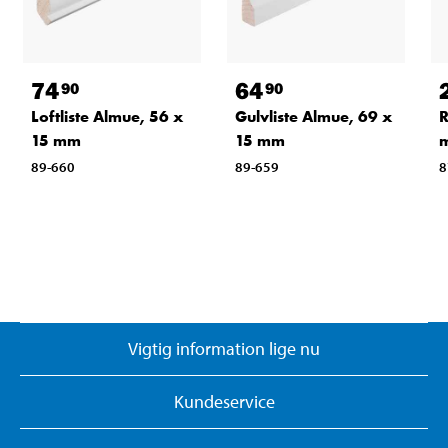
74
64
90
90
Loftliste Almue, 56 x
Gulvliste Almue, 69 x
R
15 mm
15 mm
89-660
89-659
8
Vigtig information lige nu
Kundeservice