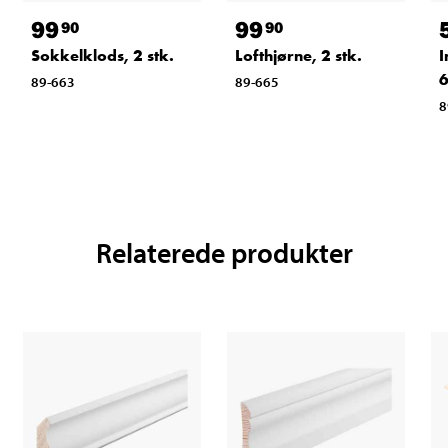
99
99
90
90
Sokkelklods, 2 stk.
Lofthjørne, 2 stk.
I
6
89-663
89-665
8
Relaterede produkter