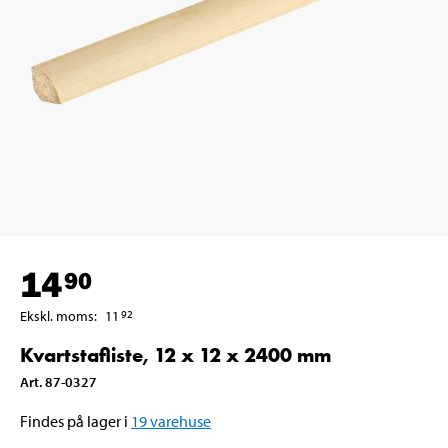
14
90
Ekskl. moms
:
11
92
Kvartstafliste, 12 x 12 x 2400 mm
Art
.
87-0327
Findes på lager i
19
varehuse