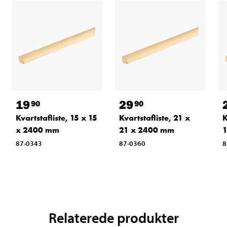
19
29
90
90
Kvartstafliste, 15 x 15
Kvartstafliste, 21 x
K
x 2400 mm
21 x 2400 mm
1
87-0343
87-0360
8
Relaterede produkter