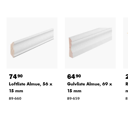
74
64
90
90
Loftliste Almue, 56 x
Gulvliste Almue, 69 x
R
15 mm
15 mm
89-660
89-659
8