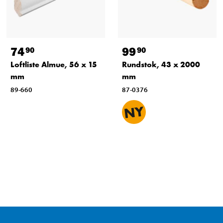
74
99
90
90
Loftliste Almue, 56 x 15
Rundstok, 43 x 2000
mm
mm
89-660
87-0376