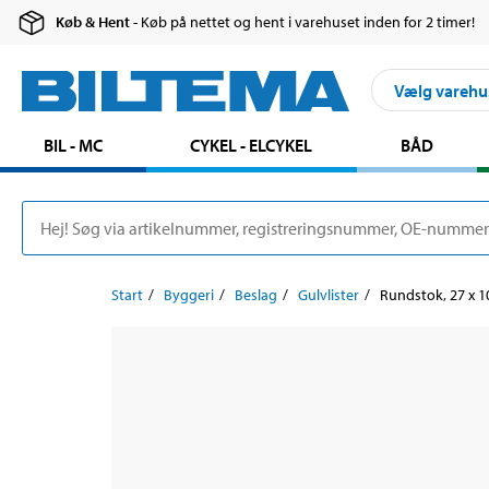
Køb & Hent
- Køb på nettet og hent i varehuset inden for 2 timer!
Vælg varehu
BIL - MC
CYKEL - ELCYKEL
BÅD
Start
Byggeri
Beslag
Gulvlister
Rundstok, 27 x 