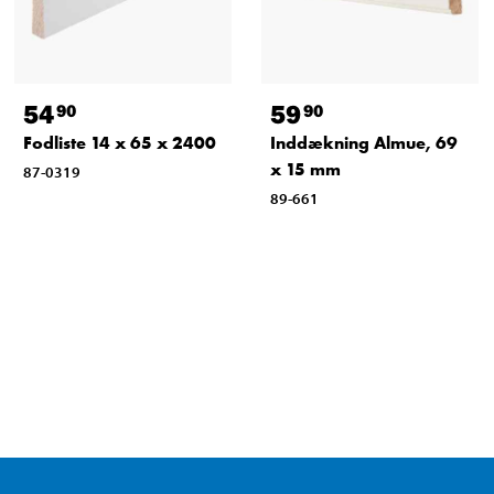
54
59
90
90
Fodliste 14 x 65 x 2400
Inddækning Almue, 69
x 15 mm
87-0319
89-661