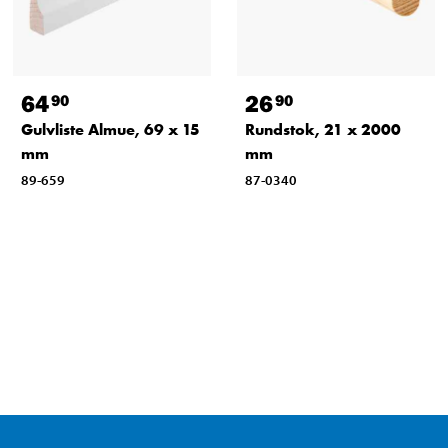
64
26
90
90
Gulvliste Almue, 69 x 15
Rundstok, 21 x 2000
mm
mm
89-659
87-0340