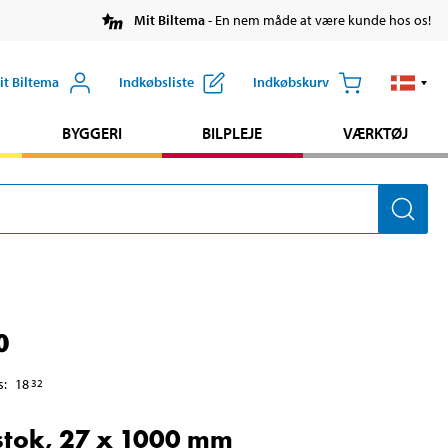
Mit Biltema
- En nem måde at være kunde hos os!
it Biltema
Indkøbsliste
Indkøbskurv
BYGGERI
BILPLEJE
VÆRKTØJ
0
s
:
18
32
tok, 27 x 1000 mm