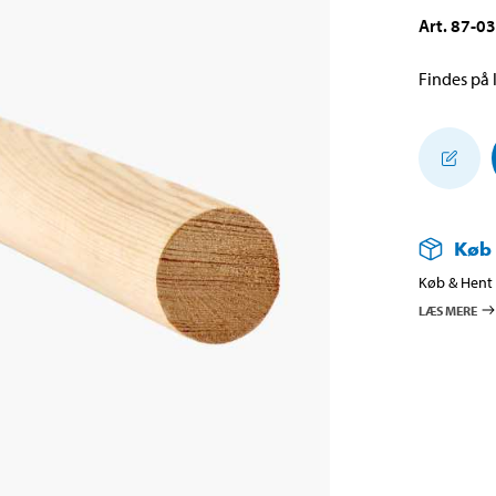
Art
.
87-0
Findes på l
Køb
Køb & Hent i
LÆS MERE