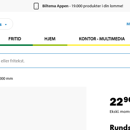
Biltema Appen
- 19.000 produkter i din lomme!
s
M
FRITID
HJEM
KONTOR - MULTIMEDIA
1000 mm
22
9
Ekskl. mom
Runds