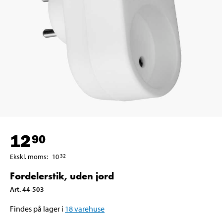
12
90
Ekskl. moms
:
10
32
Fordelerstik, uden jord
Art
.
44-503
Findes på lager i
18
varehuse