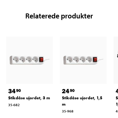
Relaterede produkter
34
24
90
90
Stikdåse ujordet, 3 m
Stikdåse ujordet, 1,5
S
m
1
35-682
35-968
4