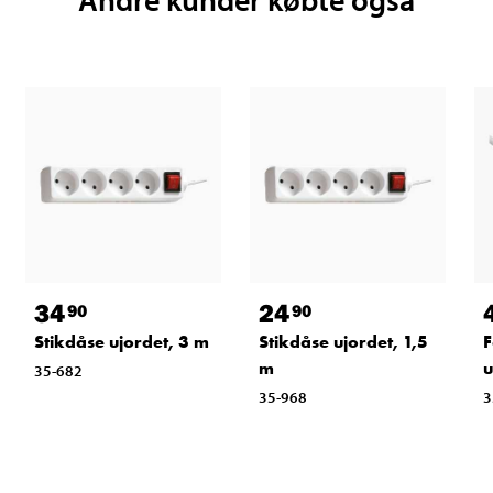
34
24
90
90
Stikdåse ujordet, 3 m
Stikdåse ujordet, 1,5
F
m
u
35-682
35-968
3