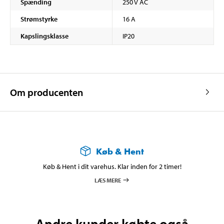
Spænding
250 V AC
Strømstyrke
16 A
Kapslingsklasse
IP20
Om producenten
Køb & Hent
Køb & Hent i dit varehus. Klar inden for 2 timer!
LÆS MERE
Andre kunder købte også