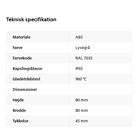
Teknisk specifikation
Materiale
ABS
Farve
Lysegrå
Farvekode
RAL 7035
Kapslingsklasse
IP65
Glødetrådstest
960 °C
Dimensioner
Højde
80 mm
Bredde
80 mm
Tykkelse
45 mm