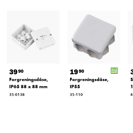
39
19
90
90
Forgreningsdåse,
Forgreningsdåse,
S
IP65 88 x 88 mm
IP55
35-0138
35-110
4