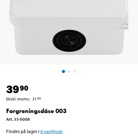
39
90
Ekskl. moms
:
31
92
Forgreningsdåse 003
Art
.
35-0008
Findes på lager i
6
varehuse