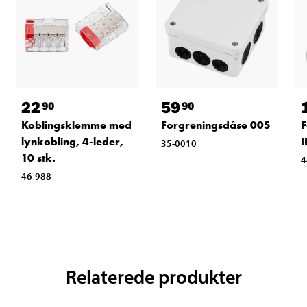
22
59
90
90
Koblingsklemme med
Forgreningsdåse 005
F
lynkobling, 4-leder,
I
35-0010
10 stk.
4
46-988
Relaterede produkter