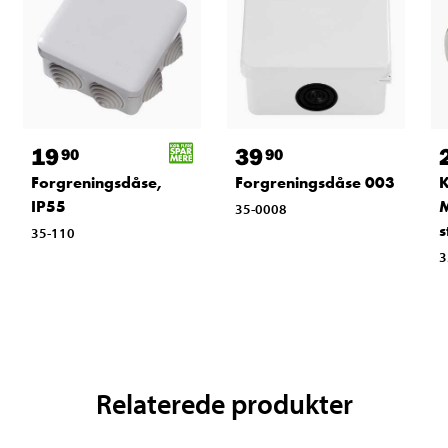
19
39
90
90
Forgreningsdåse,
Forgreningsdåse 003
K
IP55
M
35-0008
s
35-110
3
Relaterede produkter