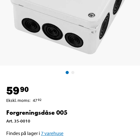
59
90
Ekskl. moms
:
47
92
Forgreningsdåse 005
Art
.
35-0010
Findes på lager i
7
varehuse