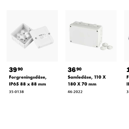
39
36
90
90
Forgreningsdåse,
Samledåse, 110 X
F
IP65 88 x 88 mm
180 X 70 mm
I
35-0138
46-2022
3