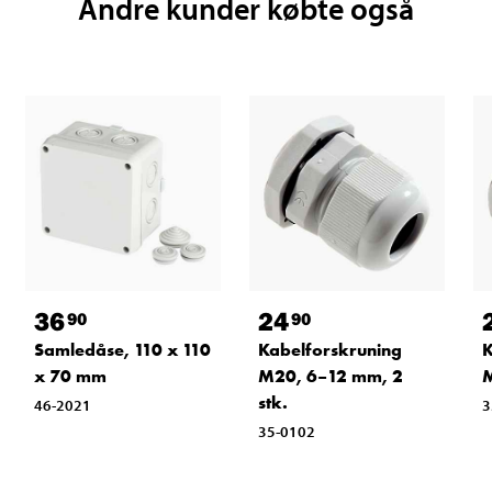
Andre kunder købte også
36
24
90
90
Samledåse, 110 x 110
Kabelforskruning
K
x 70 mm
M20, 6–12 mm, 2
M
stk.
46-2021
3
35-0102