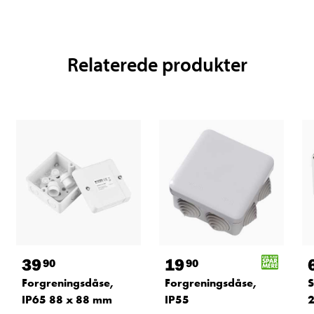
Relaterede produkter
39
19
90
90
Forgreningsdåse,
Forgreningsdåse,
S
IP65 88 x 88 mm
IP55