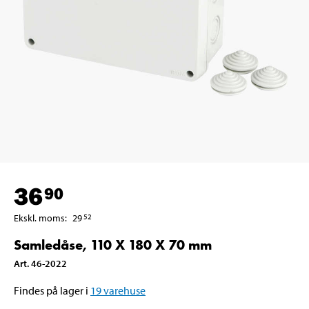
36
90
Ekskl. moms
:
29
52
Samledåse, 110 X 180 X 70 mm
Art
.
46-2022
Findes på lager i
19
varehuse