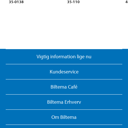
35-0138
35-110
4
Vigtig information lige nu
Kundeservice
Biltema Café
Biltema Erhverv
Om Biltema