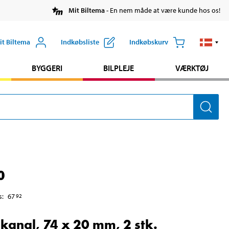
Mit Biltema
- En nem måde at være kunde hos os!
it Biltema
Indkøbsliste
Indkøbskurv
BYGGERI
BILPLEJE
VÆRKTØJ
0
s
:
67
92
kanal, 74 x 20 mm, 2 stk.