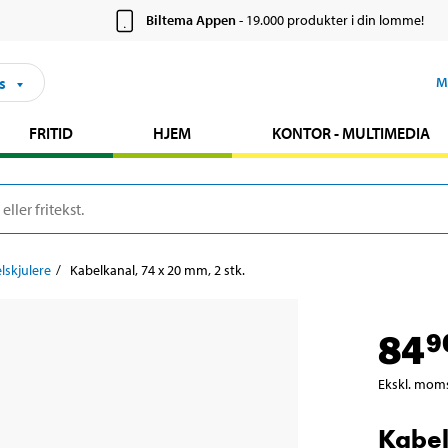
Biltema Appen
- 19.000 produkter i din lomme!
s
M
FRITID
HJEM
KONTOR - MULTIMEDIA
lskjulere
Kabelkanal, 74 x 20 mm, 2 stk.
84
9
Ekskl. mom
Kabel