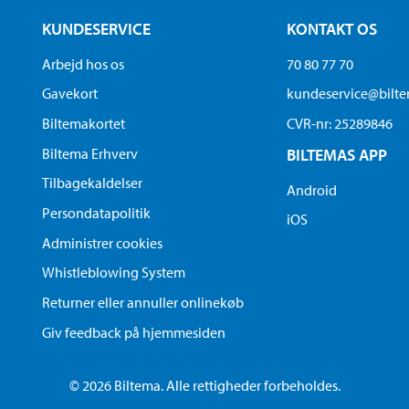
KUNDESERVICE
KONTAKT OS
Arbejd hos os
70 80 77 70
Gavekort
kundeservice@bilt
Biltemakortet
CVR-nr: 25289846
Biltema Erhverv
BILTEMAS APP
Tilbagekaldelser
Android
Persondatapolitik
iOS
Administrer cookies
Whistleblowing System
Returner eller annuller onlinekøb
Giv feedback på hjemmesiden
© 2026 Biltema. Alle rettigheder forbeholdes.