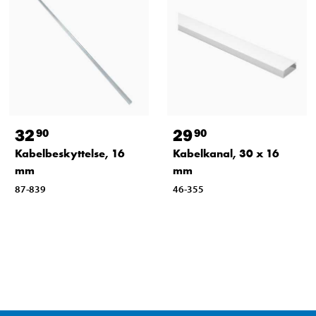
32
29
90
90
Kabelbeskyttelse, 16
Kabelkanal, 30 x 16
mm
mm
87-839
46-355