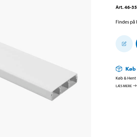
Art
.
46-3
Findes på l
Køb
Køb & Hent i
LÆS MERE