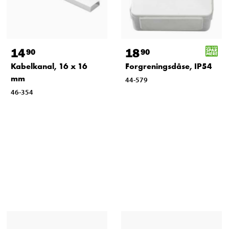
14
18
90
90
Kabelkanal, 16 x 16
Forgreningsdåse, IP54
mm
44-579
46-354