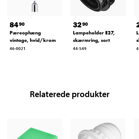
84
32
90
90
Pæreophæng
Lampeholder E27,
L
vintage, hvid/krom
skærmring, sort
s
46-0021
44-549
4
Relaterede produkter