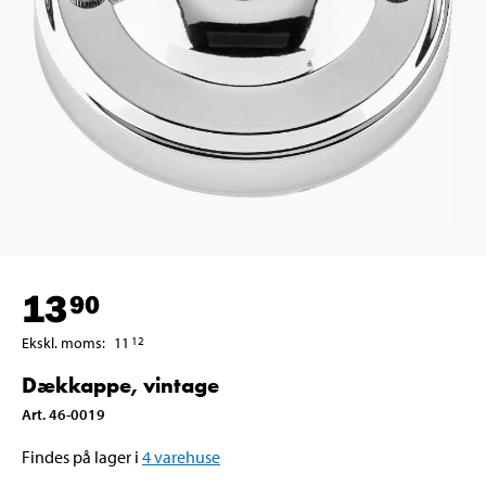
13
90
Ekskl. moms
:
11
12
Dækkappe, vintage
Art
.
46-0019
Findes på lager i
4
varehuse