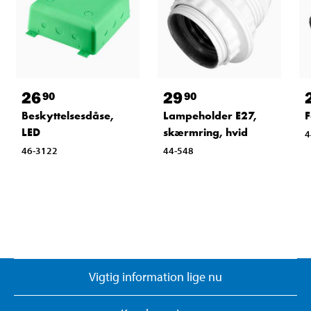
26
29
90
90
Beskyttelsesdåse,
Lampeholder E27,
F
LED
skærmring, hvid
4
46-3122
44-548
Vigtig information lige nu