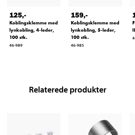
125
,-
159
,-
Koblingsklemme med
Koblingsklemme med
F
lynkobling, 4-leder,
lynkobling, 5-leder,
I
100 stk.
100 stk.
4
46-989
46-985
Relaterede produkter