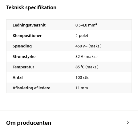
Teknisk specifikation
Ledningstværsnit
0,5-4,0 mm²
Klempositioner
2-polet
Spænding
450 V~ (maks.)
Strømstyrke
32 A (maks.)
Temperatur
85 °C (maks.)
Antal
100 stk.
Afisolering af ledere
11 mm
Om producenten