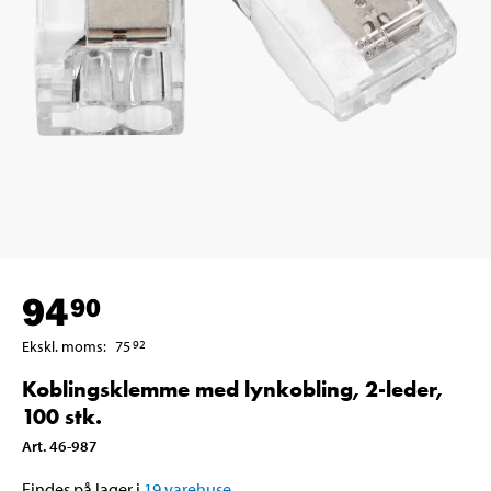
94
90
Ekskl. moms
:
75
92
Koblingsklemme med lynkobling, 2-leder,
100 stk.
Art
.
46-987
Findes på lager i
19
varehuse