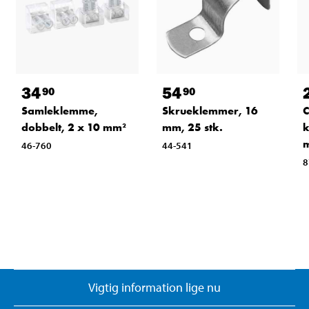
34
54
90
90
Samleklemme,
Skrueklemmer, 16
C
dobbelt, 2 x 10 mm²
mm, 25 stk.
k
m
46-760
44-541
8
Vigtig information lige nu