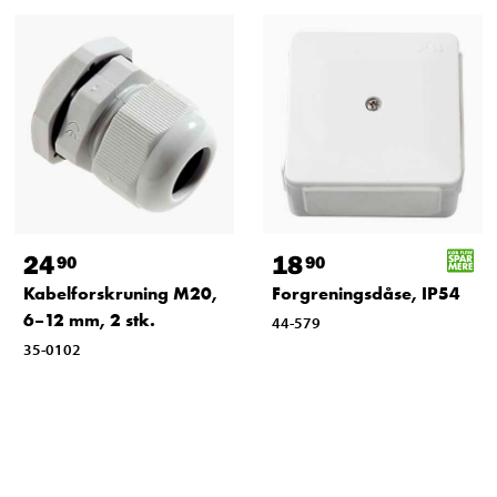
24
18
90
90
Kabelforskruning M20,
Forgreningsdåse, IP54
6–12 mm, 2 stk.
44-579
35-0102