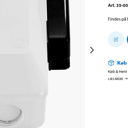
Art
.
35-0
Findes på l
Køb
Køb & Hent i
LÆS MERE