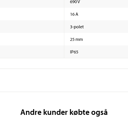
690 V
16 A
3-polet
25 mm
IP65
Andre kunder købte også