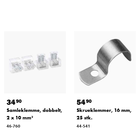
34
54
90
90
Samleklemme, dobbelt,
Skrueklemmer, 16 mm,
2 x 10 mm²
25 stk.
46-760
44-541