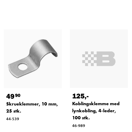
125
,-
49
90
Koblingsklemme med
Skrueklemmer, 10 mm,
lynkobling, 4-leder,
25 stk.
100 stk.
44-539
46-989