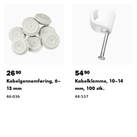
26
54
90
90
Kabelgennemføring, 6–
Kabelklemme, 10–14
13 mm
mm, 100 stk.
46-036
44-537