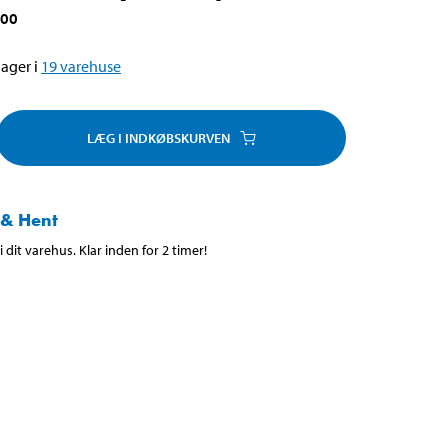
000
ager i
19
varehuse
LÆG I INDKØBSKURVEN
 & Hent
 dit varehus. Klar inden for 2 timer!