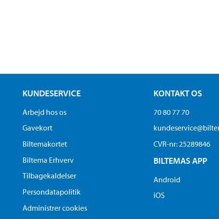
KUNDESERVICE
KONTAKT OS
Arbejd hos os
70 80 77 70
Gavekort
kundeservice@bilt
Biltemakortet
CVR-nr: 25289846
Biltema Erhverv
BILTEMAS APP
Tilbagekaldelser
Android
Persondatapolitik
iOS
Administrer cookies