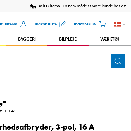
Mit Biltema
- En nem måde at være kunde hos os!
it Biltema
Indkøbsliste
Indkøbskurv
BYGGERI
BILPLEJE
VÆRKTØJ
,-
s
:
151
20
rhedsafbryder, 3-pol, 16 A