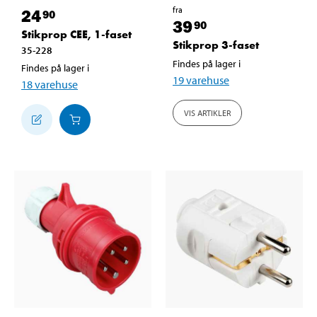
fra
24
90
39
90
Stikprop CEE, 1-faset
Stikprop 3-faset
35-228
Findes på lager i
Findes på lager i
19
varehuse
18
varehuse
VIS ARTIKLER