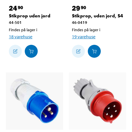
24
29
90
90
Stikprop uden jord
Stikprop, uden jord, S4
44-501
46-0419
Findes på lager i
Findes på lager i
18
varehuse
19
varehuse