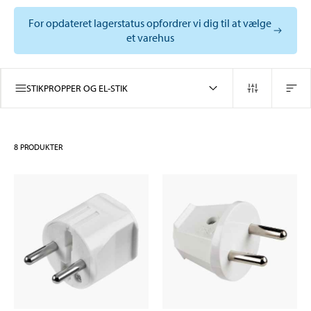
For opdateret lagerstatus opfordrer vi dig til at vælge
et varehus
STIKPROPPER OG EL-STIK
8
PRODUKTER