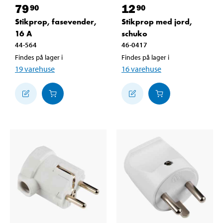
79
12
90
90
Stikprop, fasevender,
Stikprop med jord,
16 A
schuko
44-564
46-0417
Findes på lager i
Findes på lager i
19
varehuse
16
varehuse