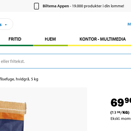
Biltema Appen
- 19.000 produkter i din lomme!
s
M
FRITID
HJEM
KONTOR - MULTIMEDIA
flisefuge, hvidgrå, 5 kg
69
9
(
13
/
KG
)
98
Ekskl. mom