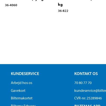
kg
36-4060
36-822
KUNDESERVICE
KONTAKT OS
Arbejd hos os
70 80 77 70
Gavekort
kundeservice@bilt
Biltemakortet
CVR-nr: 25289846
Biltema Erhverv