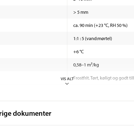
> 5 mm
ca. 90 min (+23 °C, RH 50 %)
1:1 : 5 (vand:mørtel)
+6 °C
0,58–1 m²/kg
Frostfrit. Tørt, køligt og godt 
VIS ALT
vrige dokumenter