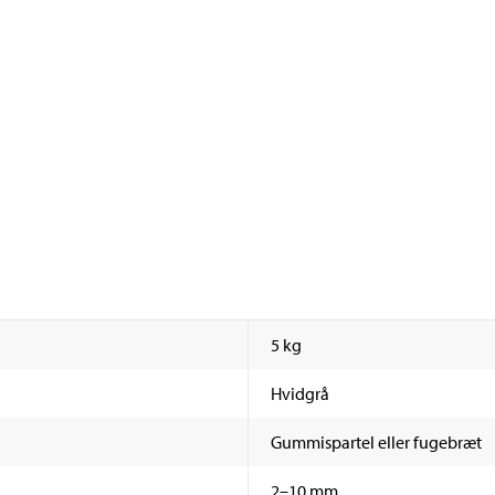
5 kg
Hvidgrå
Gummispartel eller fugebræt
2–10 mm