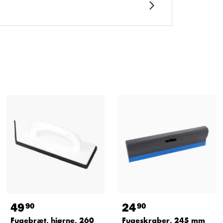
49
24
90
90
Fugebræt, hjørne, 260
Fugeskraber, 245 mm