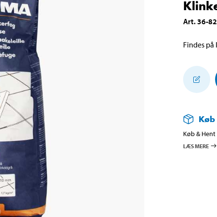
Klink
Art
.
36-8
Findes på l
Køb
Køb & Hent i
LÆS MERE