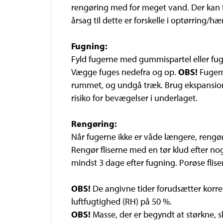
rengøring med for meget vand. Der kan f
årsag til dette er forskelle i optørring/h
Fugning:
Fyld fugerne med gummispartel eller fuge
Vægge fuges nedefra og op.
OBS!
Fugema
rummet, og undgå træk. Brug ekspansions
risiko for bevægelser i underlaget.
Rengøring:
Når fugerne ikke er våde længere, rengør
Rengør fliserne med en tør klud efter no
mindst 3 dage efter fugning. Porøse flise
OBS!
De angivne tider forudsætter korre
luftfugtighed (RH) på 50 %.
OBS!
Masse, der er begyndt at størkne, sk