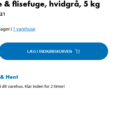
e & flisefuge, hvidgrå, 5 kg
221
ager i
1
varehuse
LÆG I INDKØBSKURVEN
 & Hent
 dit varehus. Klar inden for 2 timer!