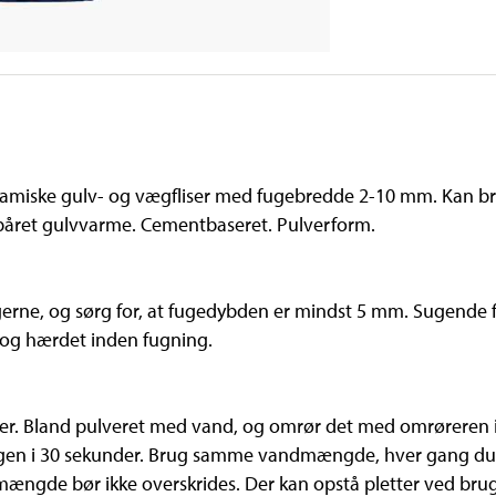
eramiske gulv- og vægfliser med fugebredde 2-10 mm. Kan b
båret gulvvarme. Cementbaseret. Pulverform.
ugerne, og sørg for, at fugedybden er mindst 5 mm. Sugende fl
 og hærdet inden fugning.
r. Bland pulveret med vand, og omrør det med omrøreren i c
nd igen i 30 sekunder. Brug samme vandmængde, hver gang du
dmængde bør ikke overskrides. Der kan opstå pletter ved bru