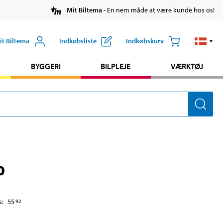
Mit Biltema
- En nem måde at være kunde hos os!
it Biltema
Indkøbsliste
Indkøbskurv
BYGGERI
BILPLEJE
VÆRKTØJ
0
s
:
55
92