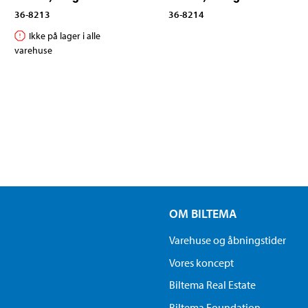
36-8213
36-8214
Ikke på lager i alle
varehuse
OM BILTEMA
Varehuse og åbningstider
Vores koncept
Biltema Real Estate
Biltema Foundation