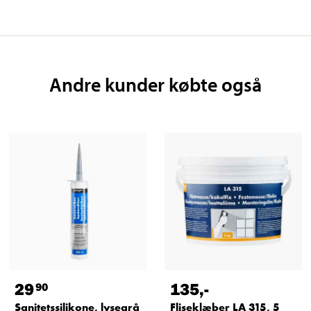
Andre kunder købte også
29
135
,-
90
Sanitetssilikone, lysegrå
Fliseklæber LA 315, 5