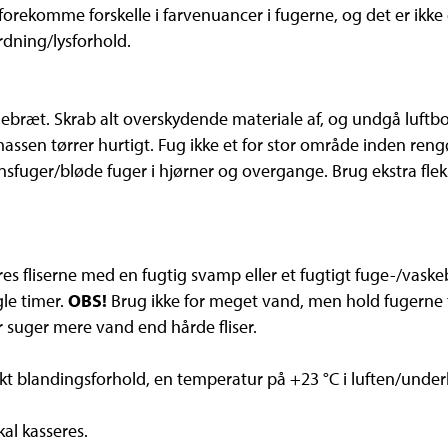
orekomme forskelle i farvenuancer i fugerne, og det er ikke
ærdning/lysforhold.
bræt. Skrab alt overskydende materiale af, og undgå luftbob
ssen tørrer hurtigt. Fug ikke et for stor område inden reng
fuger/bløde fuger i hjørner og overgange. Brug ekstra fleks
es fliserne med en fugtig svamp eller et fugtigt fuge-/vaske
gle timer.
OBS!
Brug ikke for meget vand, men hold fugerne f
r suger mere vand end hårde fliser.
kt blandingsforhold, en temperatur på +23 °C i luften/underl
al kasseres.