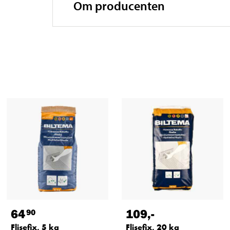
Om producenten
64
109
,-
90
Flisefix, 5 kg
Flisefix, 20 kg