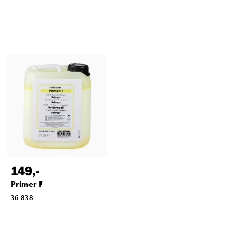
149
,-
Primer F
36-838