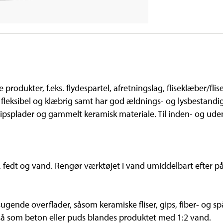
odukter, f.eks. flydespartel, afretningslag, fliseklæber/fli
 fleksibel og klæbrig samt har god ældnings- og lysbestandig
gipsplader og gammelt keramisk materiale. Til inden- og udendø
v, fedt og vand. Rengør værktøjet i vand umiddelbart efter på
gende overflader, såsom keramiske fliser, gips, fiber- og sp
så som beton eller puds blandes produktet med 1:2 vand.