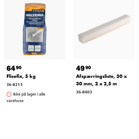
64
49
90
90
Flisefix, 5 kg
Afspærringsliste, 30 x
30 mm, 2 x 2,5 m
36-8213
36-8403
Ikke på lager i alle
varehuse