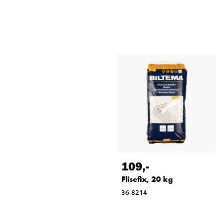
109
,-
Flisefix, 20 kg
36-8214