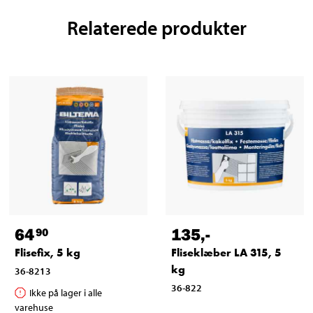
Relaterede produkter
64
135
,-
90
Flisefix, 5 kg
Fliseklæber LA 315, 5
kg
36-8213
36-822
Ikke på lager i alle
varehuse