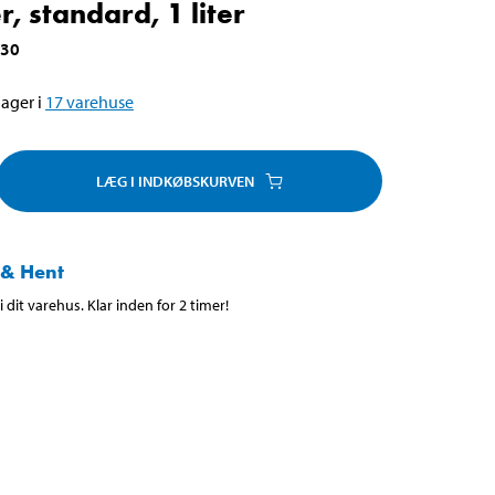
r, standard, 1 liter
230
ager i
17
varehuse
LÆG I INDKØBSKURVEN
 & Hent
 dit varehus. Klar inden for 2 timer!