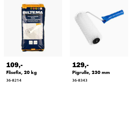
109
,-
129
,-
Flisefix, 20 kg
Pigrulle, 230 mm
36-8214
36-8343