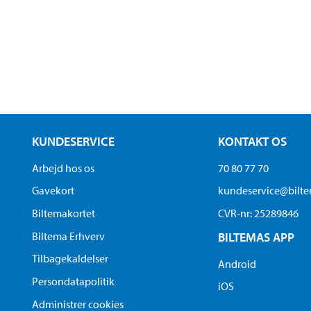
KUNDESERVICE
KONTAKT OS
Arbejd hos os
70 80 77 70
Gavekort
kundeservice@bilt
Biltemakortet
CVR-nr: 25289846
Biltema Erhverv
BILTEMAS APP
Tilbagekaldelser
Android
Persondatapolitik
iOS
Administrer cookies