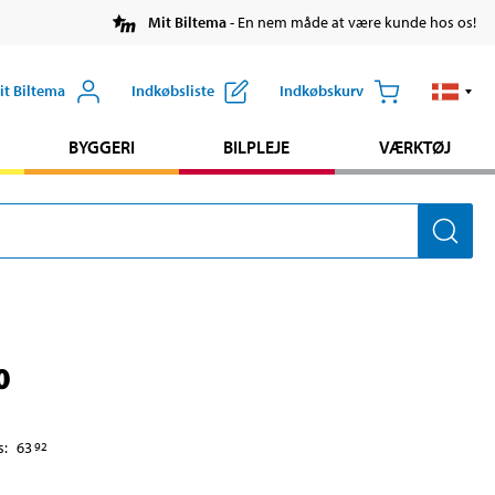
Mit Biltema
- En nem måde at være kunde hos os!
it Biltema
Indkøbsliste
Indkøbskurv
BYGGERI
BILPLEJE
VÆRKTØJ
0
s
:
63
92