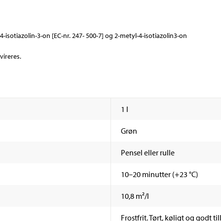
-isotiazolin-3-on [EC-nr. 247- 500-7] og 2-metyl-4-isotiazolin3-on
ireres.
1 l
Grøn
Pensel eller rulle
10–20 minutter (+23 °C)
10,8 m²/l
Frostfrit. Tørt, køligt og godt 