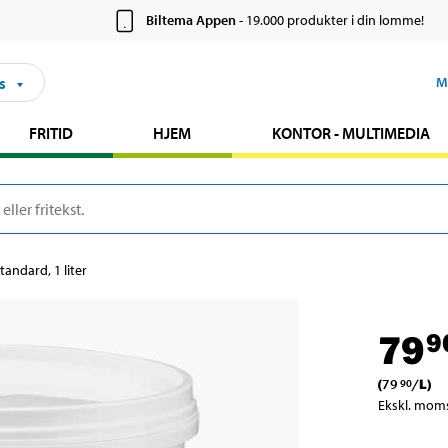
Biltema Appen
- 19.000 produkter i din lomme!
s
M
FRITID
HJEM
KONTOR - MULTIMEDIA
tandard, 1 liter
79
9
(
79
/
L
)
90
Ekskl. mom