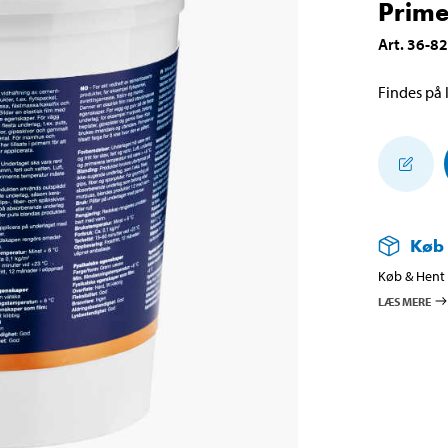
Prime
Art
.
36-8
Findes på l
Køb
Køb & Hent i
LÆS MERE