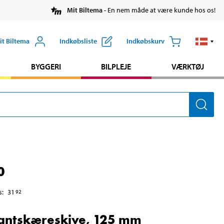
Mit Biltema
- En nem måde at være kunde hos os!
it Biltema
Indkøbsliste
Indkøbskurv
BYGGERI
BILPLEJE
VÆRKTØJ
0
s
:
31
92
antskæreskive, 125 mm