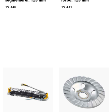
segmenteret, 125 mm
turbo, 125 mm
19-346
19-431