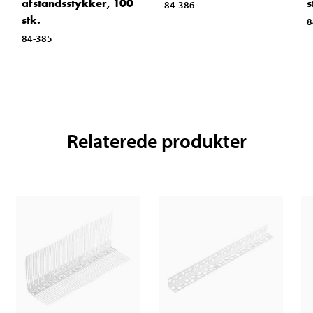
afstandsstykker, 100
s
84-386
stk.
8
84-385
Relaterede produkter