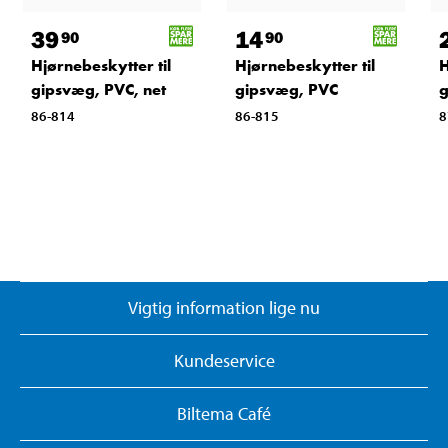
39
14
90
90
Hjørnebeskytter til
Hjørnebeskytter til
H
gipsvæg, PVC, net
gipsvæg, PVC
g
86-814
86-815
8
Vigtig information lige nu
Kundeservice
Biltema Café