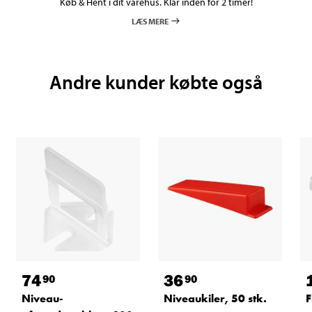
Køb & Hent i dit varehus. Klar inden for 2 timer!
LÆS MERE
Andre kunder købte også
74
36
90
90
Niveau-
Niveaukiler, 50 stk.
F