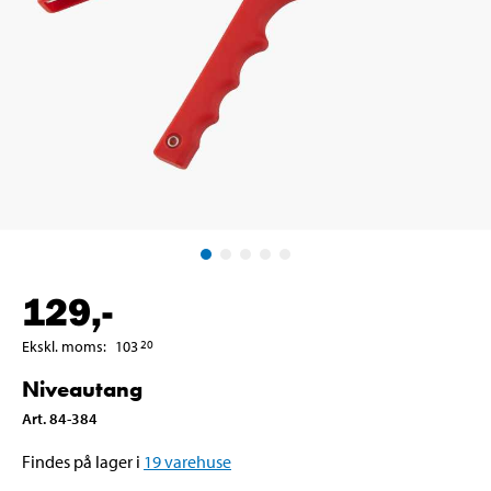
129
,-
Ekskl. moms
:
103
20
Niveautang
Art
.
84-384
Findes på lager i
19
varehuse