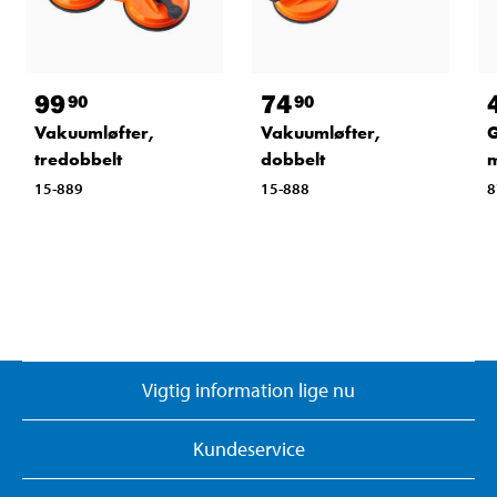
99
74
90
90
Vakuumløfter,
Vakuumløfter,
G
tredobbelt
dobbelt
15-889
15-888
8
Vigtig information lige nu
Kundeservice