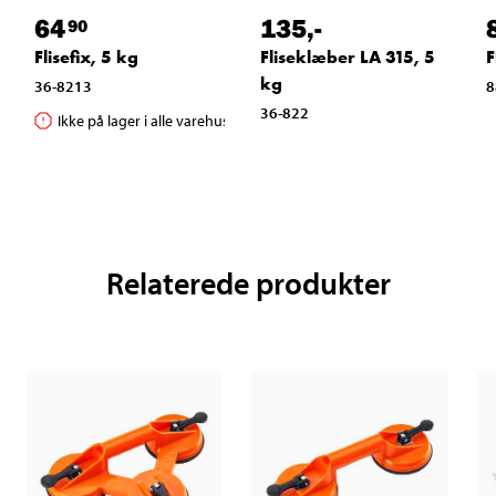
64
135
,-
90
Flisefix, 5 kg
Fliseklæber LA 315, 5
F
kg
36-8213
8
36-822
Ikke på lager i alle varehuse
Relaterede produkter