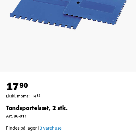
17
90
Ekskl. moms
:
14
32
Tandspartelsæt, 2 stk.
Art
.
86-011
Findes på lager i
3
varehuse