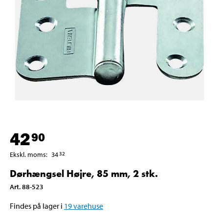
42
90
Ekskl. moms
:
34
32
Dørhængsel Højre, 85 mm, 2 stk.
Art
.
88-523
Findes på lager i
19
varehuse