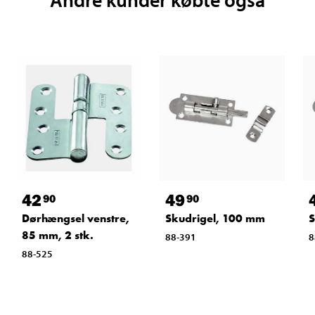
42
49
90
90
Dørhængsel venstre,
Skudrigel, 100 mm
S
85 mm, 2 stk.
88-391
8
88-525