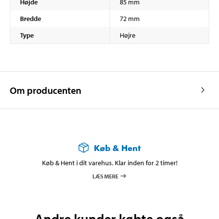
Højde
85 mm
Bredde
72 mm
Type
Højre
Om producenten
Køb & Hent
Køb & Hent i dit varehus. Klar inden for 2 timer!
LÆS MERE
Andre kunder købte også