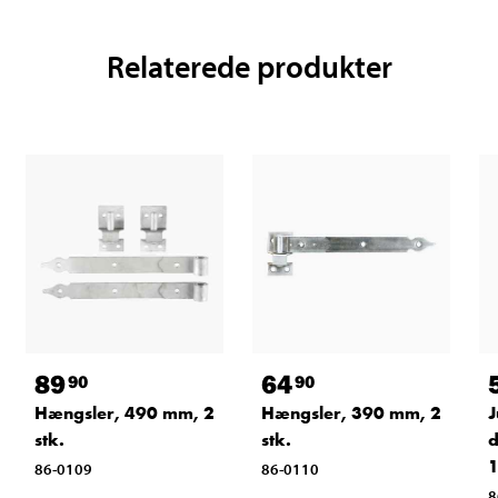
Relaterede produkter
89
64
90
90
Hængsler, 490 mm, 2
Hængsler, 390 mm, 2
J
stk.
stk.
d
1
86-0109
86-0110
8