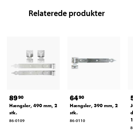
Relaterede produkter
89
64
90
90
Hængsler, 490 mm, 2
Hængsler, 390 mm, 2
J
stk.
stk.
d
1
86-0109
86-0110
8