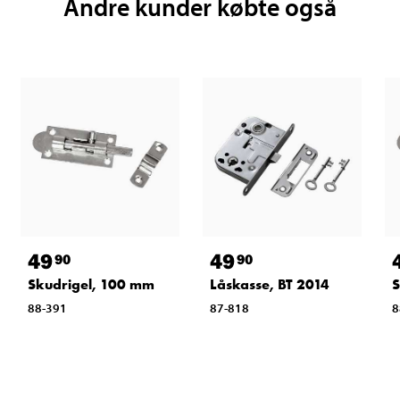
Andre kunder købte også
49
49
90
90
Skudrigel, 100 mm
Låskasse, BT 2014
S
88-391
87-818
8