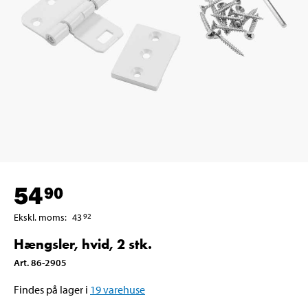
54
90
Ekskl. moms
:
43
92
Hængsler, hvid, 2 stk.
Art
.
86-2905
Findes på lager i
19
varehuse