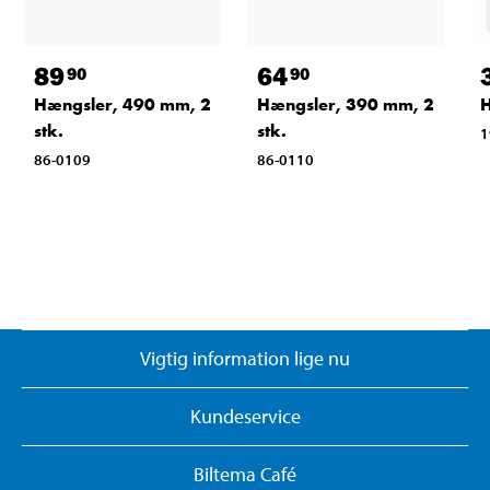
89
64
90
90
Hængsler, 490 mm, 2
Hængsler, 390 mm, 2
H
stk.
stk.
1
86-0109
86-0110
Vigtig information lige nu
Kundeservice
Biltema Café