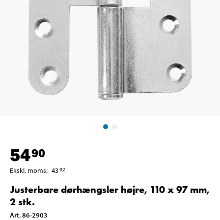
54
90
Ekskl. moms
:
43
92
Justerbare dørhængsler højre, 110 x 97 mm,
2 stk.
Art
.
86-2903