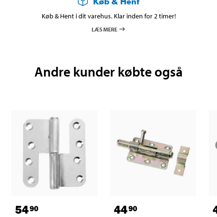
Køb & Hent
Køb & Hent i dit varehus. Klar inden for 2 timer!
LÆS MERE
Andre kunder købte også
54
44
90
90