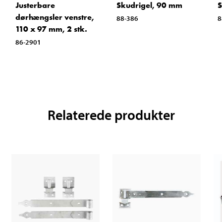
Justerbare
Skudrigel, 90 mm
S
dørhængsler venstre,
88-386
8
110 x 97 mm, 2 stk.
86-2901
Relaterede produkter