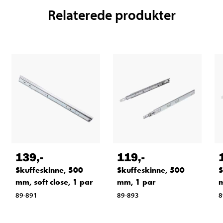
Relaterede produkter
139
,-
119
,-
Skuffeskinne, 500
Skuffeskinne, 500
S
mm, soft close, 1 par
mm, 1 par
m
89-891
89-893
8