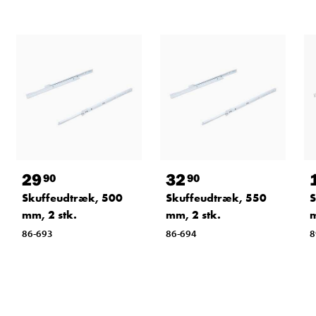
29
32
90
90
Skuffeudtræk, 500
Skuffeudtræk, 550
S
mm, 2 stk.
mm, 2 stk.
m
86-693
86-694
8