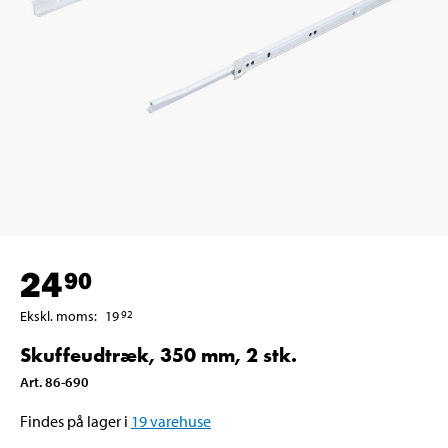
24
90
Ekskl. moms
:
19
92
Skuffeudtræk, 350 mm, 2 stk.
Art
.
86-690
Findes på lager i
19
varehuse