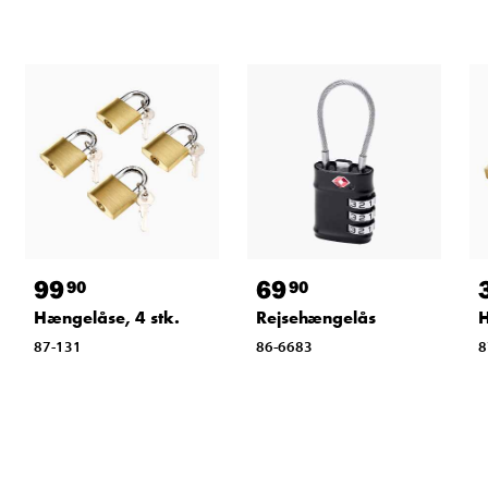
99
69
90
90
Hængelåse, 4 stk.
Rejsehængelås
87-131
86-6683
8