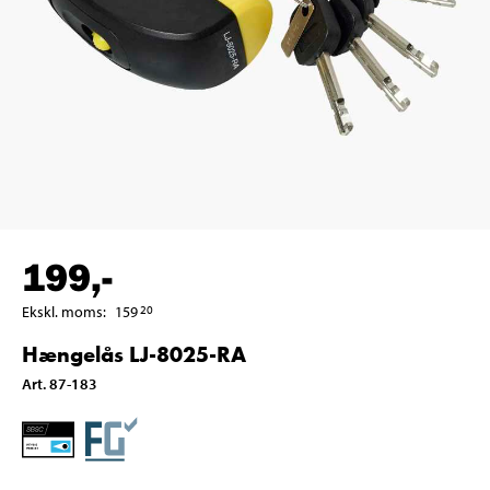
199
,-
Ekskl. moms
:
159
20
Hængelås LJ-8025-RA
Art
.
87-183