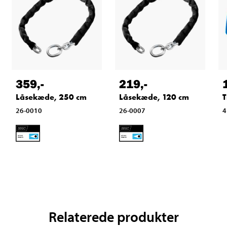
359
,-
219
,-
Låsekæde, 250 cm
Låsekæde, 120 cm
T
26-0010
26-0007
4
Relaterede produkter