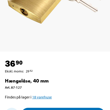
36
90
Ekskl. moms
:
29
52
Hængelåse, 40 mm
Art
.
87-127
Findes på lager i
18
varehuse