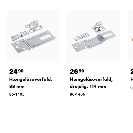
24
26
90
90
Hængelåsoverfald,
Hængelåsoverfald,
88 mm
drejelig, 114 mm
8
86-1405
86-1406