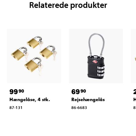
Relaterede produkter
99
69
90
90
Hængelåse, 4 stk.
Rejsehængelås
87-131
86-6683
8