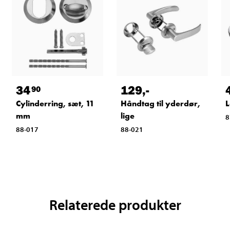
34
129
,-
90
Cylinderring, sæt, 11
Håndtag til yderdør,
L
mm
lige
8
88-017
88-021
Relaterede produkter