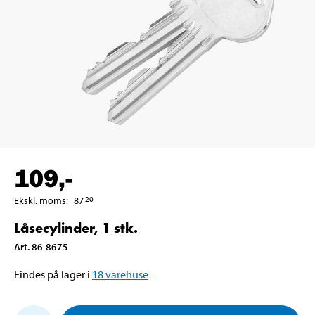
109
,-
Ekskl. moms
:
87
20
Låsecylinder, 1 stk.
Art
.
86-8675
Findes på lager i
18
varehuse