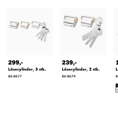
299
,-
239
,-
Låsecylinder, 3 stk.
Låsecylinder, 2 stk.
L
86-8677
86-8679
8