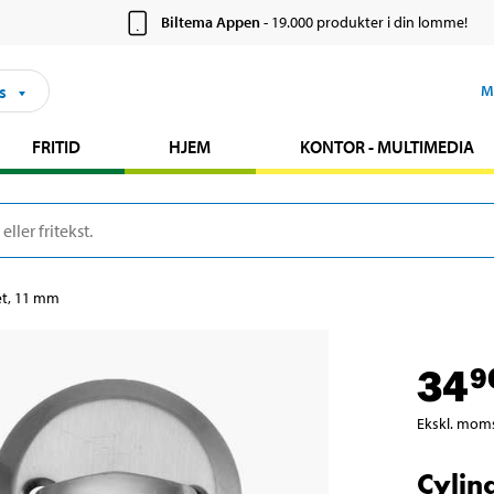
Biltema Appen
- 19.000 produkter i din lomme!
s
M
FRITID
HJEM
KONTOR - MULTIMEDIA
æt, 11 mm
34
9
Ekskl. mom
Cylin