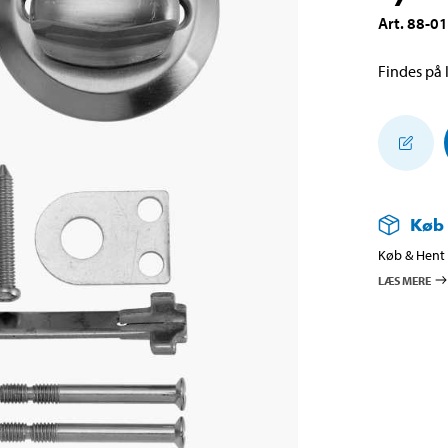
Art
.
88-0
Findes på l
Køb
Køb & Hent i
LÆS MERE