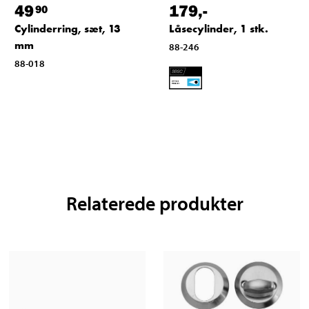
49
179
,-
90
Cylinderring, sæt, 13
Låsecylinder, 1 stk.
mm
88-246
88-018
Relaterede produkter