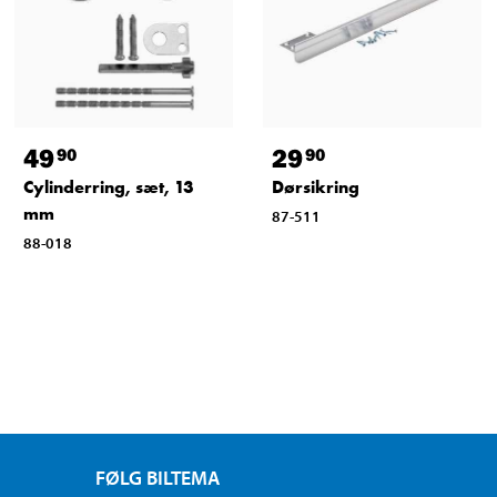
49
29
90
90
Cylinderring, sæt, 13
Dørsikring
mm
87-511
88-018
FØLG BILTEMA