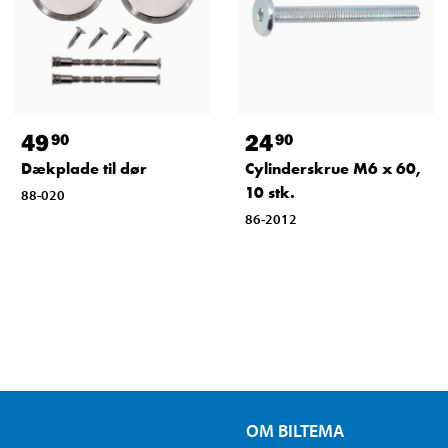
49
24
90
90
Dækplade til dør
Cylinderskrue M6 x 60,
10 stk.
88-020
86-2012
OM BILTEMA