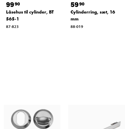
99
59
90
90
Låsehus til cylinder, BT
Cylinderring, sæt, 16
565-1
mm
87-823
88-019