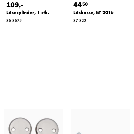
109
,-
44
50
Låsecylinder, 1 stk.
Låskasse, BT 2016
86-8675
87-822