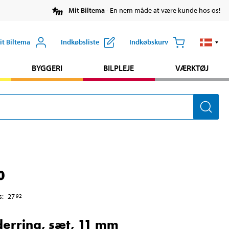
Mit Biltema
- En nem måde at være kunde hos os!
it Biltema
Indkøbsliste
Indkøbskurv
BYGGERI
BILPLEJE
VÆRKTØJ
0
s
:
27
92
derring, sæt, 11 mm