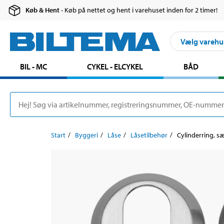
Køb & Hent
- Køb på nettet og hent i varehuset inden for 2 timer!
Vælg varehu
BIL - MC
CYKEL - ELCYKEL
BÅD
Start
Byggeri
Låse
Låsetilbehør
Cylinderring, s