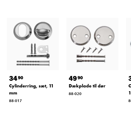
34
49
90
90
Cylinderring, sæt, 11
Dækplade til dør
C
mm
1
88-020
88-017
8