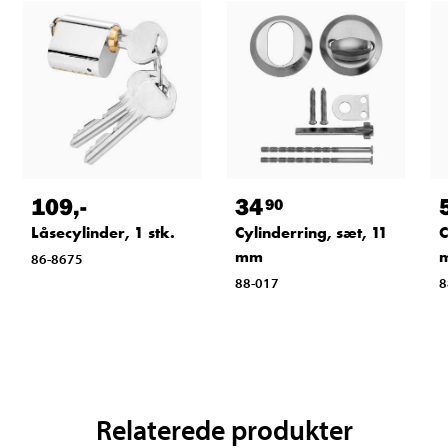
109
,-
34
90
Låsecylinder, 1 stk.
Cylinderring, sæt, 11
C
mm
86-8675
88-017
8
Relaterede produkter