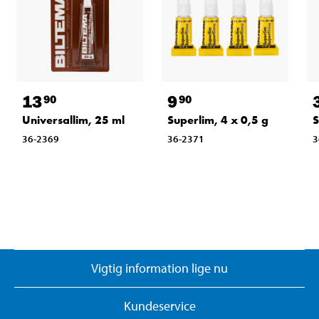
13
9
90
90
Universallim, 25 ml
Superlim, 4 x 0,5 g
S
36-2369
36-2371
3
Vigtig information lige nu
Kundeservice