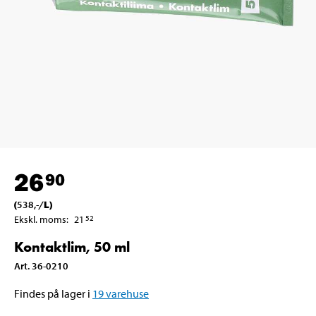
26
90
(
538
,-
/
L
)
Ekskl. moms
:
21
52
Kontaktlim, 50 ml
Art
.
36-0210
Findes på lager i
19
varehuse