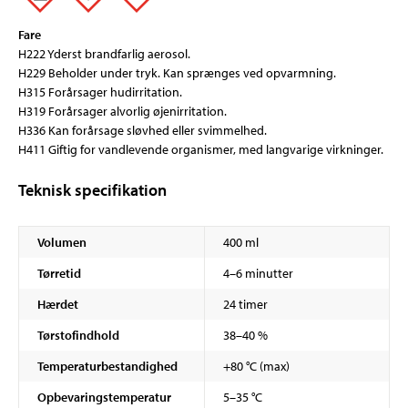
Fare
H222 Yderst brandfarlig aerosol.
H229 Beholder under tryk. Kan sprænges ved opvarmning.
H315 Forårsager hudirritation.
H319 Forårsager alvorlig øjenirritation.
H336 Kan forårsage sløvhed eller svimmelhed.
H411 Giftig for vandlevende organismer, med langvarige virkninger.
Teknisk specifikation
Volumen
400 ml
Tørretid
4–6 minutter
Hærdet
24 timer
Tørstofindhold
38–40 %
Temperaturbestandighed
+80 °C (max)
Opbevaringstemperatur
5–35 °C