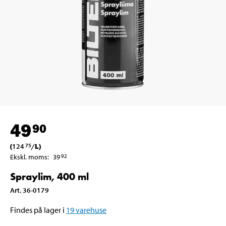
49
90
(
124
/
L
)
75
Ekskl. moms
:
39
92
Spraylim, 400 ml
Art
.
36-0179
Findes på lager i
19
varehuse